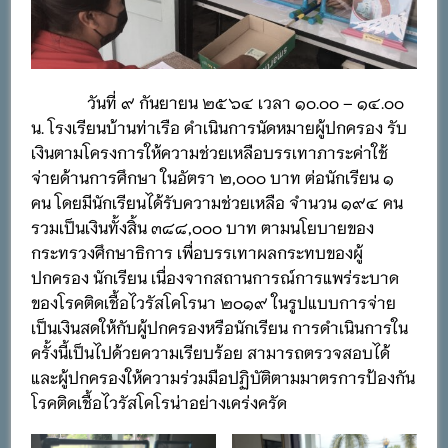
วันที่ ๙ กันยายน ๒๕๖๔ เวลา ๑๐.๐๐ – ๑๔.๐๐
น. โรงเรียนบ้านท่าเรือ ดำเนินการนัดหมายผู้ปกครอง รับ
เงินตามโครงการให้ความช่วยเหลือบรรเทาภาระค่าใช้
จ่ายด้านการศึกษา ในอัตรา ๒,๐๐๐ บาท ต่อนักเรียน ๑
คน โดยมีนักเรียนได้รับความช่วยเหลือ จำนวน ๑๙๔ คน
รวมเป็นเงินทั้งสิ้น ๓๘๘,๐๐๐ บาท ตามนโยบายของ
กระทรวงศึกษาธิการ เพื่อบรรเทาผลกระทบของผู้
ปกครอง นักเรียน เนื่องจากสถานการณ์การแพร่ระบาด
ของโรคติดเชื้อไวรัสโคโรนา ๒๐๑๙ ในรูปแบบการจ่าย
เป็นเงินสดให้กับผู้ปกครองหรือนักเรียน การดำเนินการใน
ครั้งนี้เป็นไปด้วยความเรียบร้อย สามารถตรวจสอบได้
และผู้ปกครองให้ความร่วมมือปฏิบัติตามมาตรการป้องกัน
โรคติดเชื้อไวรัสโคโรน่าอย่างเคร่งครัด