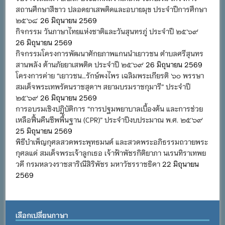
สถานศึกษาสีขาว ปลอดยาเสพติดและอบายมุข ประจำปีการศึกษา
๒๕๖๘
26 มิถุนายน 2569
กิจกรรม วันภาษาไทยแห่งชาติและวันสุนทรภู่ ประจำปี ๒๕๖๙
26 มิถุนายน 2569
กิจกรรมโครงการพัฒนาศักยภาพแกนนำเยาวชน ตำบลศรีสุนทร
สานพลัง ต้านภัยยาเสพติด ประจำปี ๒๕๖๙
26 มิถุนายน 2569
โครงการค่าย “เยาวชน…รักษ์พงไพร เฉลิมพระเกียรติ ๖๐ พรรษา
สมเด็จพระเทพรัตนราชสุดาฯ สยามบรมราชกุมารี” ประจำปี
๒๕๖๙
26 มิถุนายน 2569
การอบรมเชิงปฏิบัติการ “การปฐมพยาบาลเบื้องต้น และการช่วย
เหลือฟื้นคืนชีพพื้นฐาน (CPR)” ประจำปีงบประมาณ พ.ศ. ๒๕๖๙
25 มิถุนายน 2569
พิธีบำเพ็ญกุศลสวดพระพุทธมนต์ และสวดพระอภิธรรมถวายพระ
กุศลแด่ สมเด็จพระเจ้าลูกเธอ เจ้าฟ้าพัชรกิติยาภา นเรนทิราเทพย
วดี กรมหลวงราชสาริณีสิริพัชร มหาวัชรราชธิดา
22 มิถุนายน
2569
เลือกเปลี่ยนภาษา