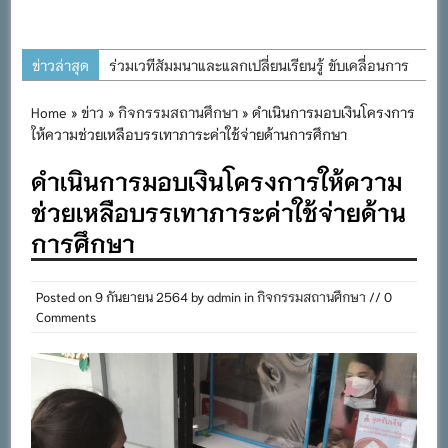
ข่าวล่าสุด
ร่วมเวทีสัมมนาและแลกเปลี่ยนเรียนรู้ ขับเคลื่อนการ
พัฒนาการศึกษาที่ยั่งยืน
Home
»
ข่าว
»
กิจกรรมสถานศึกษา
» ดำเนินการมอบเงินโครงการ
โครงการอนุรักษ์พันธุกรรมพืชอันเนื่องมาจากพระ
ให้ความช่วยเหลือบรรเทาภาระค่าใช้จ่ายด้านการศึกษา
ราชดำริ สมเด็จพระเทพรัตนราชสุดาฯ สยามบรม
ดำเนินการมอบเงินโครงการให้ความ
ราชกุมารี
ช่วยเหลือบรรเทาภาระค่าใช้จ่ายด้าน
ต้อนรับคณะนิเทศ ติดตามการจัดการศึกษาเรียนรวม
การศึกษา
ประจำปีการศึกษา ๒๕๖๙
การอบรมการจัดทำแผนพัฒนาการจัดการศึกษาและ
แผนปฏิบัติการประจำปีของโรงเรียนในสังกัด
Posted on
9 กันยายน 2564
by
admin
in
กิจกรรมสถานศึกษา
// 0
Comments
สำนักงานเขตพื้นที่การศึกษาประถมศึกษาภูเก็ต
พิธีถวายเครื่องราชสักการะ วางพานพุ่ม และจุด
เทียนถวายพระพรชัยมงคล เนื่องในโอกาสวันเฉลิม
พระชนมพรรษา พระบาทสมเด็จพระเจ้าอยู่หัว ๒๘
กรกฎาคม ๒๕๖๙