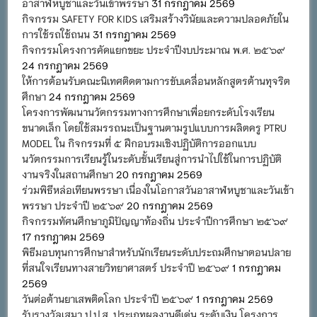
อาสาฬหบูชาและวันเข้าพรรษา
31 กรกฎาคม 2569
กิจกรรม SAFETY FOR KIDS เสริมสร้างวินัยและความปลอดภัยใน
การใช้รถใช้ถนน
31 กรกฎาคม 2569
กิจกรรมโครงการคัดแยกขยะ ประจำปีงบประมาณ พ.ศ. ๒๕๖๙
24 กรกฎาคม 2569
ให้การต้อนรับคณะนิเทศติดตามการขับเคลื่อนหลักสูตรต้านทุจริต
ศึกษา
24 กรกฎาคม 2569
โครงการพัฒนานวัตกรรมทางการศึกษาเพื่อยกระดับโรงเรียน
ขนาดเล็ก โดยใช้สมรรถนะเป็นฐานตามรูปแบบการผลิตครู PTRU
MODEL ใน กิจกรรมที่ ๕ ฝึกอบรมเชิงปฏิบัติการออกแบบ
นวัตกรรมการเรียนรู้ในระดับชั้นเรียนสู่การนำไปใช้ในการปฏิบัติ
งานจริงในสถานศึกษา
20 กรกฎาคม 2569
ร่วมพิธีหล่อเทียนพรรษา เนื่องในโอกาสวันอาสาฬหบูชาและวันเข้า
พรรษา ประจำปี ๒๕๖๙
20 กรกฎาคม 2569
กิจกรรมทัศนศึกษาภูมิปัญญาท้องถิ่น ประจำปีการศึกษา ๒๕๖๙
17 กรกฎาคม 2569
พิธีมอบทุนการศึกษาสำหรับนักเรียนระดับประถมศึกษาตอนปลาย
ที่สนใจเรียนทางสายวิทยาศาสตร์ ประจำปี ๒๕๖๙
1 กรกฎาคม
2569
วันต่อต้านยาเสพติดโลก ประจำปี ๒๕๖๙
1 กรกฎาคม 2569
รับรางวัลเสมา ป.ป.ส. ประเภทผลงานดีเด่น ระดับเงิน โครงการ