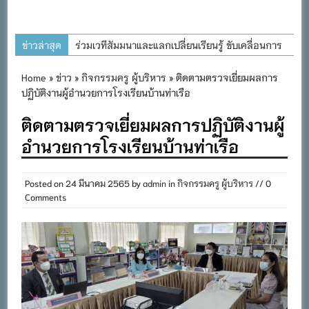
ข่าวล่าสุด
ร่วมเวทีสัมมนาและแลกเปลี่ยนเรียนรู้ ขับเคลื่อนการ
พัฒนาการศึกษาที่ยั่งยืน
Home
»
ข่าว
»
กิจกรรมครู ผู้บริหาร
» ติดตามตรวจเยี่ยมผลการ
โครงการอนุรักษ์พันธุกรรมพืชอันเนื่องมาจากพระ
ปฏิบัติงานผู้อำนวยการโรงเรียนบ้านท่าเรือ
ราชดำริ สมเด็จพระเทพรัตนราชสุดาฯ สยามบรม
ติดตามตรวจเยี่ยมผลการปฏิบัติงานผู้
ราชกุมารี
อำนวยการโรงเรียนบ้านท่าเรือ
ต้อนรับคณะนิเทศ ติดตามการจัดการศึกษาเรียนรวม
ประจำปีการศึกษา ๒๕๖๙
Posted on
24 มีนาคม 2565
by
admin
in
กิจกรรมครู ผู้บริหาร
// 0
การอบรมการจัดทำแผนพัฒนาการจัดการศึกษาและ
Comments
แผนปฏิบัติการประจำปีของโรงเรียนในสังกัด
สำนักงานเขตพื้นที่การศึกษาประถมศึกษาภูเก็ต
พิธีถวายเครื่องราชสักการะ วางพานพุ่ม และจุด
เทียนถวายพระพรชัยมงคล เนื่องในโอกาสวันเฉลิม
พระชนมพรรษา พระบาทสมเด็จพระเจ้าอยู่หัว ๒๘
กรกฎาคม ๒๕๖๙