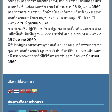
กิจกรรมโครงการพัฒนาศักยภาพแกนนำเยาวชน ตำบลศรีสุนทร
สานพลัง ต้านภัยยาเสพติด ประจำปี ๒๕๖๙
26 มิถุนายน 2569
โครงการค่าย “เยาวชน…รักษ์พงไพร เฉลิมพระเกียรติ ๖๐ พรรษา
สมเด็จพระเทพรัตนราชสุดาฯ สยามบรมราชกุมารี” ประจำปี
๒๕๖๙
26 มิถุนายน 2569
การอบรมเชิงปฏิบัติการ “การปฐมพยาบาลเบื้องต้น และการช่วย
เหลือฟื้นคืนชีพพื้นฐาน (CPR)” ประจำปีงบประมาณ พ.ศ. ๒๕๖๙
25 มิถุนายน 2569
พิธีบำเพ็ญกุศลสวดพระพุทธมนต์ และสวดพระอภิธรรมถวายพระ
กุศลแด่ สมเด็จพระเจ้าลูกเธอ เจ้าฟ้าพัชรกิติยาภา นเรนทิราเทพย
วดี กรมหลวงราชสาริณีสิริพัชร มหาวัชรราชธิดา
22 มิถุนายน
2569
เลือกเปลี่ยนภาษา
ช่องทางติดตามข่าวสาร