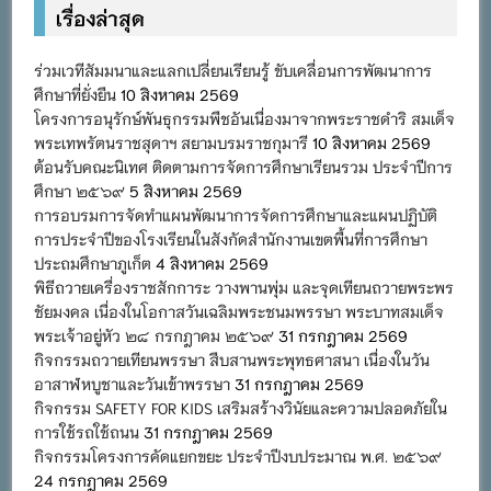
เรื่องล่าสุด
ร่วมเวทีสัมมนาและแลกเปลี่ยนเรียนรู้ ขับเคลื่อนการพัฒนาการ
ศึกษาที่ยั่งยืน
10 สิงหาคม 2569
โครงการอนุรักษ์พันธุกรรมพืชอันเนื่องมาจากพระราชดำริ สมเด็จ
พระเทพรัตนราชสุดาฯ สยามบรมราชกุมารี
10 สิงหาคม 2569
ต้อนรับคณะนิเทศ ติดตามการจัดการศึกษาเรียนรวม ประจำปีการ
ศึกษา ๒๕๖๙
5 สิงหาคม 2569
การอบรมการจัดทำแผนพัฒนาการจัดการศึกษาและแผนปฏิบัติ
การประจำปีของโรงเรียนในสังกัดสำนักงานเขตพื้นที่การศึกษา
ประถมศึกษาภูเก็ต
4 สิงหาคม 2569
พิธีถวายเครื่องราชสักการะ วางพานพุ่ม และจุดเทียนถวายพระพร
ชัยมงคล เนื่องในโอกาสวันเฉลิมพระชนมพรรษา พระบาทสมเด็จ
พระเจ้าอยู่หัว ๒๘ กรกฎาคม ๒๕๖๙
31 กรกฎาคม 2569
กิจกรรมถวายเทียนพรรษา สืบสานพระพุทธศาสนา เนื่องในวัน
อาสาฬหบูชาและวันเข้าพรรษา
31 กรกฎาคม 2569
กิจกรรม SAFETY FOR KIDS เสริมสร้างวินัยและความปลอดภัยใน
การใช้รถใช้ถนน
31 กรกฎาคม 2569
กิจกรรมโครงการคัดแยกขยะ ประจำปีงบประมาณ พ.ศ. ๒๕๖๙
24 กรกฎาคม 2569