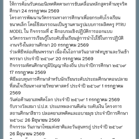
ให้การต้อนรับคณะนิเทศติดตามการขับเคลื่อนหลักสูตรต้านทุจริต
ศึกษา
24 กรกฎาคม 2569
โครงการพัฒนานวัตกรรมทางการศึกษาเพื่อยกระดับโรงเรียน
ขนาดเล็ก โดยใช้สมรรถนะเป็นฐานตามรูปแบบการผลิตครู PTRU
MODEL ใน กิจกรรมที่ ๕ ฝึกอบรมเชิงปฏิบัติการออกแบบ
นวัตกรรมการเรียนรู้ในระดับชั้นเรียนสู่การนำไปใช้ในการปฏิบัติ
งานจริงในสถานศึกษา
20 กรกฎาคม 2569
ร่วมพิธีหล่อเทียนพรรษา เนื่องในโอกาสวันอาสาฬหบูชาและวันเข้า
พรรษา ประจำปี ๒๕๖๙
20 กรกฎาคม 2569
กิจกรรมทัศนศึกษาภูมิปัญญาท้องถิ่น ประจำปีการศึกษา ๒๕๖๙
17 กรกฎาคม 2569
พิธีมอบทุนการศึกษาสำหรับนักเรียนระดับประถมศึกษาตอนปลาย
ที่สนใจเรียนทางสายวิทยาศาสตร์ ประจำปี ๒๕๖๙
1 กรกฎาคม
2569
วันต่อต้านยาเสพติดโลก ประจำปี ๒๕๖๙
1 กรกฎาคม 2569
รับรางวัลเสมา ป.ป.ส. ประเภทผลงานดีเด่น ระดับเงิน โครงการ
สถานศึกษาสีขาว ปลอดยาเสพติดและอบายมุข ประจำปีการศึกษา
๒๕๖๘
26 มิถุนายน 2569
กิจกรรม วันภาษาไทยแห่งชาติและวันสุนทรภู่ ประจำปี ๒๕๖๙
26 มิถุนายน 2569