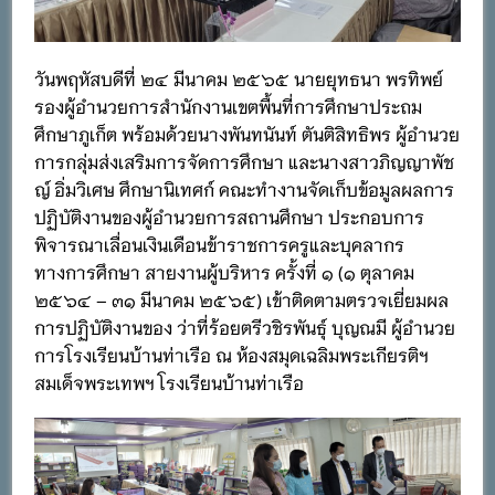
วันพฤหัสบดีที่ ๒๔ มีนาคม ๒๕๖๕ นายยุทธนา พรทิพย์
รองผู้อำนวยการสำนักงานเขตพื้นที่การศึกษาประถม
ศึกษาภูเก็ต พร้อมด้วยนางพันทนันท์ ตันติสิทธิพร ผู้อำนวย
การกลุ่มส่งเสริมการจัดการศึกษา และนางสาวภิญญาพัช
ญ์ อิ่มวิเศษ ศึกษานิเทศก์ คณะทำงานจัดเก็บข้อมูลผลการ
ปฏิบัติงานของผู้อำนวยการสถานศึกษา ประกอบการ
พิจารณาเลื่อนเงินเดือนข้าราชการครูและบุคลากร
ทางการศึกษา สายงานผู้บริหาร ครั้งที่ ๑ (๑ ตุลาคม
๒๕๖๔ – ๓๑ มีนาคม ๒๕๖๕) เข้าติดตามตรวจเยี่ยมผล
การปฏิบัติงานของ ว่าที่ร้อยตรีวชิรพันธุ์ บุญณมี ผู้อำนวย
การโรงเรียนบ้านท่าเรือ ณ ห้องสมุดเฉลิมพระเกียรติฯ
สมเด็จพระเทพฯ โรงเรียนบ้านท่าเรือ