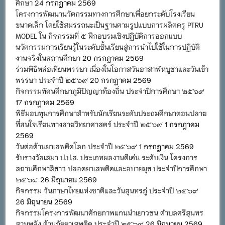
ศึกษา
24 กรกฎาคม 2569
โครงการพัฒนานวัตกรรมทางการศึกษาเพื่อยกระดับโรงเรียน
ขนาดเล็ก โดยใช้สมรรถนะเป็นฐานตามรูปแบบการผลิตครู PTRU
MODEL ใน กิจกรรมที่ ๕ ฝึกอบรมเชิงปฏิบัติการออกแบบ
นวัตกรรมการเรียนรู้ในระดับชั้นเรียนสู่การนำไปใช้ในการปฏิบัติ
งานจริงในสถานศึกษา
20 กรกฎาคม 2569
ร่วมพิธีหล่อเทียนพรรษา เนื่องในโอกาสวันอาสาฬหบูชาและวันเข้า
พรรษา ประจำปี ๒๕๖๙
20 กรกฎาคม 2569
กิจกรรมทัศนศึกษาภูมิปัญญาท้องถิ่น ประจำปีการศึกษา ๒๕๖๙
17 กรกฎาคม 2569
พิธีมอบทุนการศึกษาสำหรับนักเรียนระดับประถมศึกษาตอนปลาย
ที่สนใจเรียนทางสายวิทยาศาสตร์ ประจำปี ๒๕๖๙
1 กรกฎาคม
2569
วันต่อต้านยาเสพติดโลก ประจำปี ๒๕๖๙
1 กรกฎาคม 2569
รับรางวัลเสมา ป.ป.ส. ประเภทผลงานดีเด่น ระดับเงิน โครงการ
สถานศึกษาสีขาว ปลอดยาเสพติดและอบายมุข ประจำปีการศึกษา
๒๕๖๘
26 มิถุนายน 2569
กิจกรรม วันภาษาไทยแห่งชาติและวันสุนทรภู่ ประจำปี ๒๕๖๙
26 มิถุนายน 2569
กิจกรรมโครงการพัฒนาศักยภาพแกนนำเยาวชน ตำบลศรีสุนทร
สานพลัง ต้านภัยยาเสพติด ประจำปี ๒๕๖๙
26 มิถุนายน 2569