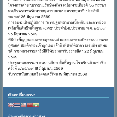
โครงการค่าย “เยาวชน…รักษ์พงไพร เฉลิมพระเกียรติ ๖๐ พรรษา
สมเด็จพระเทพรัตนราชสุดาฯ สยามบรมราชกุมารี” ประจำปี
๒๕๖๙
26 มิถุนายน 2569
การอบรมเชิงปฏิบัติการ “การปฐมพยาบาลเบื้องต้น และการช่วย
เหลือฟื้นคืนชีพพื้นฐาน (CPR)” ประจำปีงบประมาณ พ.ศ. ๒๕๖๙
25 มิถุนายน 2569
พิธีบำเพ็ญกุศลสวดพระพุทธมนต์ และสวดพระอภิธรรมถวายพระ
กุศลแด่ สมเด็จพระเจ้าลูกเธอ เจ้าฟ้าพัชรกิติยาภา นเรนทิราเทพย
วดี กรมหลวงราชสาริณีสิริพัชร มหาวัชรราชธิดา
22 มิถุนายน
2569
ประชุมคณะกรรมการสถานศึกษาขั้นพื้นฐาน โรงเรียนบ้านท่าเรือ
ครั้งที่ ๑/๒๕๖๙
19 มิถุนายน 2569
รับการสนับสนุนเครื่องดนตรีไทย
19 มิถุนายน 2569
เลือกเปลี่ยนภาษา
ช่องทางติดตามข่าวสาร