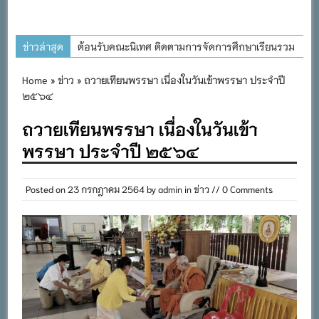
ข่าวล่าสุด
ต้อนรับคณะนิเทศ ติดตามการจัดการศึกษาเรียนรวม
ประจำปีการศึกษา ๒๕๖๙
Home
»
ข่าว
» ถวายเทียนพรรษา เนื่องในวันเข้าพรรษา ประจำปี
การอบรมการจัดทำแผนพัฒนาการจัดการศึกษาและ
๒๕๖๔
แผนปฏิบัติการประจำปีของโรงเรียนในสังกัด
ถวายเทียนพรรษา เนื่องในวันเข้า
สำนักงานเขตพื้นที่การศึกษาประถมศึกษาภูเก็ต
พรรษา ประจำปี ๒๕๖๔
พิธีถวายเครื่องราชสักการะ วางพานพุ่ม และจุด
เทียนถวายพระพรชัยมงคล เนื่องในโอกาสวันเฉลิม
พระชนมพรรษา พระบาทสมเด็จพระเจ้าอยู่หัว ๒๘
Posted on
23 กรกฎาคม 2564
by
admin
in
ข่าว
// 0 Comments
กรกฎาคม ๒๕๖๙
กิจกรรมถวายเทียนพรรษา สืบสานพระพุทธศาสนา
เนื่องในวันอาสาฬหบูชาและวันเข้าพรรษา
กิจกรรม SAFETY FOR KIDS เสริมสร้างวินัยและ
ความปลอดภัยในการใช้รถใช้ถนน