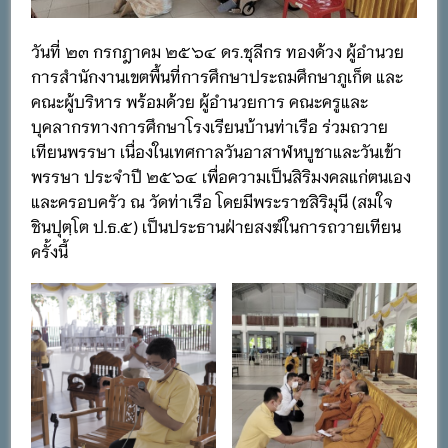
วันที่ ๒๓ กรกฎาคม ๒๕๖๔ ดร.ชุลีกร ทองด้วง ผู้อำนวย
การสำนักงานเขตพื้นที่การศึกษาประถมศึกษาภูเก็ต และ
คณะผู้บริหาร พร้อมด้วย ผู้อำนวยการ คณะครูและ
บุคลากรทางการศึกษาโรงเรียนบ้านท่าเรือ ร่วมถวาย
เทียนพรรษา เนื่องในเทศกาลวันอาสาฬหบูชาและวันเข้า
พรรษา ประจำปี ๒๕๖๔ เพื่อความเป็นสิริมงคลแก่ตนเอง
และครอบครัว ณ วัดท่าเรือ โดยมีพระราชสิริมุนี (สมใจ
ชินปุตฺโต ป.ธ.๕) เป็นประธานฝ่ายสงฆ์ในการถวายเทียน
ครั้งนี้