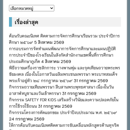
หมวด
หมู่
เรื่องล่าสุด
ต้อนรับคณะนิเทศ ติดตามการจัดการศึกษาเรียนรวม ประจำปีการ
ศึกษา ๒๕๖๙
5 สิงหาคม 2569
การอบรมการจัดทำแผนพัฒนาการจัดการศึกษาและแผนปฏิบัติ
การประจำปีของโรงเรียนในสังกัดสำนักงานเขตพื้นที่การศึกษา
ประถมศึกษาภูเก็ต
4 สิงหาคม 2569
พิธีถวายเครื่องราชสักการะ วางพานพุ่ม และจุดเทียนถวายพระพร
ชัยมงคล เนื่องในโอกาสวันเฉลิมพระชนมพรรษา พระบาทสมเด็จ
พระเจ้าอยู่หัว ๒๘ กรกฎาคม ๒๕๖๙
31 กรกฎาคม 2569
กิจกรรมถวายเทียนพรรษา สืบสานพระพุทธศาสนา เนื่องในวัน
อาสาฬหบูชาและวันเข้าพรรษา
31 กรกฎาคม 2569
กิจกรรม SAFETY FOR KIDS เสริมสร้างวินัยและความปลอดภัยใน
การใช้รถใช้ถนน
31 กรกฎาคม 2569
กิจกรรมโครงการคัดแยกขยะ ประจำปีงบประมาณ พ.ศ. ๒๕๖๙
24 กรกฎาคม 2569
ให้การต้อนรับคณะนิเทศติดตามการขับเคลื่อนหลักสูตรต้านทุจริต