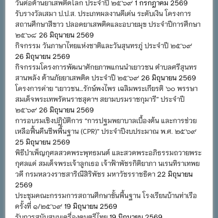
วันต่อต้านยาเสพติดโลก ประจำปี ๒๕๖๙
1 กรกฎาคม 2569
รับรางวัลเสมา ป.ป.ส. ประเภทผลงานดีเด่น ระดับเงิน โครงการ
สถานศึกษาสีขาว ปลอดยาเสพติดและอบายมุข ประจำปีการศึกษา
๒๕๖๘
26 มิถุนายน 2569
กิจกรรม วันภาษาไทยแห่งชาติและวันสุนทรภู่ ประจำปี ๒๕๖๙
26 มิถุนายน 2569
กิจกรรมโครงการพัฒนาศักยภาพแกนนำเยาวชน ตำบลศรีสุนทร
สานพลัง ต้านภัยยาเสพติด ประจำปี ๒๕๖๙
26 มิถุนายน 2569
โครงการค่าย “เยาวชน…รักษ์พงไพร เฉลิมพระเกียรติ ๖๐ พรรษา
สมเด็จพระเทพรัตนราชสุดาฯ สยามบรมราชกุมารี” ประจำปี
๒๕๖๙
26 มิถุนายน 2569
การอบรมเชิงปฏิบัติการ “การปฐมพยาบาลเบื้องต้น และการช่วย
เหลือฟื้นคืนชีพพื้นฐาน (CPR)” ประจำปีงบประมาณ พ.ศ. ๒๕๖๙
25 มิถุนายน 2569
พิธีบำเพ็ญกุศลสวดพระพุทธมนต์ และสวดพระอภิธรรมถวายพระ
กุศลแด่ สมเด็จพระเจ้าลูกเธอ เจ้าฟ้าพัชรกิติยาภา นเรนทิราเทพย
วดี กรมหลวงราชสาริณีสิริพัชร มหาวัชรราชธิดา
22 มิถุนายน
2569
ประชุมคณะกรรมการสถานศึกษาขั้นพื้นฐาน โรงเรียนบ้านท่าเรือ
ครั้งที่ ๑/๒๕๖๙
19 มิถุนายน 2569
รับการสนับสนุนเครื่องดนตรีไทย
19 มิถุนายน 2569