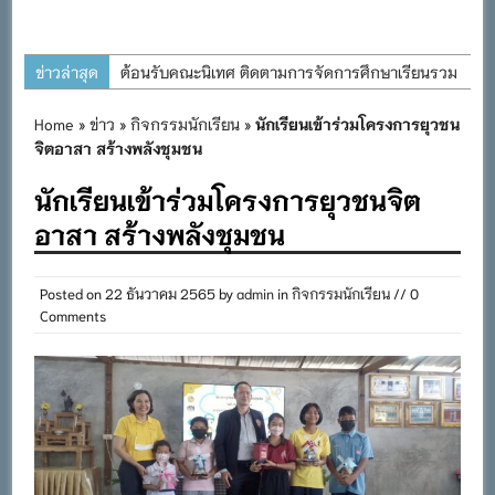
ข่าวล่าสุด
ต้อนรับคณะนิเทศ ติดตามการจัดการศึกษาเรียนรวม
ประจำปีการศึกษา ๒๕๖๙
Home
»
ข่าว
»
กิจกรรมนักเรียน
»
นักเรียนเข้าร่วมโครงการยุวชน
การอบรมการจัดทำแผนพัฒนาการจัดการศึกษาและ
จิตอาสา สร้างพลังชุมชน
แผนปฏิบัติการประจำปีของโรงเรียนในสังกัด
นักเรียนเข้าร่วมโครงการยุวชนจิต
สำนักงานเขตพื้นที่การศึกษาประถมศึกษาภูเก็ต
อาสา สร้างพลังชุมชน
พิธีถวายเครื่องราชสักการะ วางพานพุ่ม และจุด
เทียนถวายพระพรชัยมงคล เนื่องในโอกาสวันเฉลิม
พระชนมพรรษา พระบาทสมเด็จพระเจ้าอยู่หัว ๒๘
Posted on
22 ธันวาคม 2565
by
admin
in
กิจกรรมนักเรียน
// 0
Comments
กรกฎาคม ๒๕๖๙
กิจกรรมถวายเทียนพรรษา สืบสานพระพุทธศาสนา
เนื่องในวันอาสาฬหบูชาและวันเข้าพรรษา
กิจกรรม SAFETY FOR KIDS เสริมสร้างวินัยและ
ความปลอดภัยในการใช้รถใช้ถนน