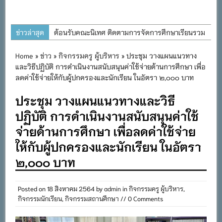
ข่าวล่าสุด
ต้อนรับคณะนิเทศ ติดตามการจัดการศึกษาเรียนรวม
ประจำปีการศึกษา ๒๕๖๙
Home
»
ข่าว
»
กิจกรรมครู ผู้บริหาร
» ประชุม วางแผนแนวทาง
การอบรมการจัดทำแผนพัฒนาการจัดการศึกษาและ
และวิธีปฏิบัติ การดำเนินงานสนับสนุนค่าใช้จ่ายด้านการศึกษา เพื่อ
แผนปฏิบัติการประจำปีของโรงเรียนในสังกัด
ลดค่าใช้จ่ายให้กับผู้ปกครองและนักเรียน ในอัตรา ๒,๐๐๐ บาท
สำนักงานเขตพื้นที่การศึกษาประถมศึกษาภูเก็ต
ประชุม วางแผนแนวทางและวิธี
พิธีถวายเครื่องราชสักการะ วางพานพุ่ม และจุด
ปฏิบัติ การดำเนินงานสนับสนุนค่าใช้
เทียนถวายพระพรชัยมงคล เนื่องในโอกาสวันเฉลิม
จ่ายด้านการศึกษา เพื่อลดค่าใช้จ่าย
พระชนมพรรษา พระบาทสมเด็จพระเจ้าอยู่หัว ๒๘
ให้กับผู้ปกครองและนักเรียน ในอัตรา
กรกฎาคม ๒๕๖๙
๒,๐๐๐ บาท
กิจกรรมถวายเทียนพรรษา สืบสานพระพุทธศาสนา
เนื่องในวันอาสาฬหบูชาและวันเข้าพรรษา
Posted on
18 สิงหาคม 2564
กิจกรรม SAFETY FOR KIDS เสริมสร้างวินัยและ
by
admin
in
กิจกรรมครู ผู้บริหาร
,
กิจกรรมนักเรียน
,
กิจกรรมสถานศึกษา
// 0 Comments
ความปลอดภัยในการใช้รถใช้ถนน