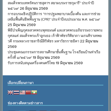
สมเด็จพระเทพรัตนราชสุดาฯ สยามบรมราชกุมารี” ประจำปี
๒๕๖๙
26 มิถุนายน 2569
การอบรมเชิงปฏิบัติการ “การปฐมพยาบาลเบื้องต้น และการช่วย
เหลือฟื้นคืนชีพพื้นฐาน (CPR)” ประจำปีงบประมาณ พ.ศ. ๒๕๖๙
25 มิถุนายน 2569
พิธีบำเพ็ญกุศลสวดพระพุทธมนต์ และสวดพระอภิธรรมถวายพระ
กุศลแด่ สมเด็จพระเจ้าลูกเธอ เจ้าฟ้าพัชรกิติยาภา นเรนทิราเทพย
วดี กรมหลวงราชสาริณีสิริพัชร มหาวัชรราชธิดา
22 มิถุนายน
2569
ประชุมคณะกรรมการสถานศึกษาขั้นพื้นฐาน โรงเรียนบ้านท่าเรือ
ครั้งที่ ๑/๒๕๖๙
19 มิถุนายน 2569
รับการสนับสนุนเครื่องดนตรีไทย
19 มิถุนายน 2569
เลือกเปลี่ยนภาษา
ช่องทางติดตามข่าวสาร