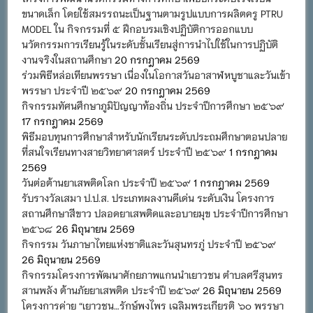
ขนาดเล็ก โดยใช้สมรรถนะเป็นฐานตามรูปแบบการผลิตครู PTRU
MODEL ใน กิจกรรมที่ ๕ ฝึกอบรมเชิงปฏิบัติการออกแบบ
นวัตกรรมการเรียนรู้ในระดับชั้นเรียนสู่การนำไปใช้ในการปฏิบัติ
งานจริงในสถานศึกษา
20 กรกฎาคม 2569
ร่วมพิธีหล่อเทียนพรรษา เนื่องในโอกาสวันอาสาฬหบูชาและวันเข้า
พรรษา ประจำปี ๒๕๖๙
20 กรกฎาคม 2569
กิจกรรมทัศนศึกษาภูมิปัญญาท้องถิ่น ประจำปีการศึกษา ๒๕๖๙
17 กรกฎาคม 2569
พิธีมอบทุนการศึกษาสำหรับนักเรียนระดับประถมศึกษาตอนปลาย
ที่สนใจเรียนทางสายวิทยาศาสตร์ ประจำปี ๒๕๖๙
1 กรกฎาคม
2569
วันต่อต้านยาเสพติดโลก ประจำปี ๒๕๖๙
1 กรกฎาคม 2569
รับรางวัลเสมา ป.ป.ส. ประเภทผลงานดีเด่น ระดับเงิน โครงการ
สถานศึกษาสีขาว ปลอดยาเสพติดและอบายมุข ประจำปีการศึกษา
๒๕๖๘
26 มิถุนายน 2569
กิจกรรม วันภาษาไทยแห่งชาติและวันสุนทรภู่ ประจำปี ๒๕๖๙
26 มิถุนายน 2569
กิจกรรมโครงการพัฒนาศักยภาพแกนนำเยาวชน ตำบลศรีสุนทร
สานพลัง ต้านภัยยาเสพติด ประจำปี ๒๕๖๙
26 มิถุนายน 2569
โครงการค่าย “เยาวชน…รักษ์พงไพร เฉลิมพระเกียรติ ๖๐ พรรษา