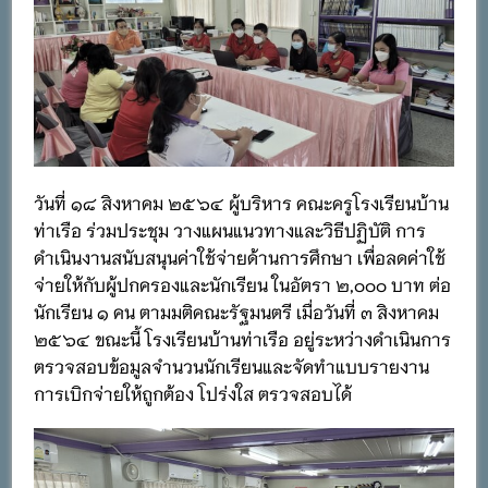
วันที่ ๑๘ สิงหาคม ๒๕๖๔ ผู้บริหาร คณะครูโรงเรียนบ้าน
ท่าเรือ ร่วมประชุม วางแผนแนวทางและวิธีปฏิบัติ การ
ดำเนินงานสนับสนุนค่าใช้จ่ายด้านการศึกษา เพื่อลดค่าใช้
จ่ายให้กับผู้ปกครองและนักเรียน ในอัตรา ๒,๐๐๐ บาท ต่อ
นักเรียน ๑ คน ตามมติคณะรัฐมนตรี เมื่อวันที่ ๓ สิงหาคม
๒๕๖๔ ขณะนี้ โรงเรียนบ้านท่าเรือ อยู่ระหว่างดำเนินการ
ตรวจสอบข้อมูลจำนวนนักเรียนและจัดทำแบบรายงาน
การเบิกจ่ายให้ถูกต้อง โปร่งใส ตรวจสอบได้