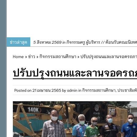
ข่าวล่าสุด
ต้อนรับคณะนิเท
5 สิงหาคม 2569 in กิจกรรมครู ผู้บริหาร //
การอบรมการจัดท
4 สิงหาคม 2569 in กิจกรรมครู ผู้บริหาร //
Home
»
ข่าว
»
กิจกรรมสถานศึกษา
» ปรับปรุงถนนและลานจอดรถภาย
พิธีถวายเครื่
31 กรกฎาคม 2569 in กิจกรรมครู ผู้บริหาร //
ปรับปรุงถนนและลานจอดรถภ
๒๕๖๙
กิจกรรมถวายเทีย
31 กรกฎาคม 2569 in กิจกรรมนักเรียน //
กิจกรรม SAFETY F
31 กรกฎาคม 2569 in กิจกรรมนักเรียน //
Posted on
21 เมษายน 2565
by
admin
in
กิจกรรมสถานศึกษา
,
ประชาสัมพั