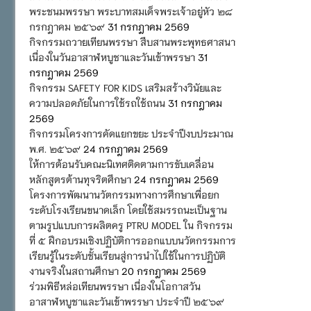
พระชนมพรรษา พระบาทสมเด็จพระเจ้าอยู่หัว ๒๘
กรกฎาคม ๒๕๖๙
31 กรกฎาคม 2569
กิจกรรมถวายเทียนพรรษา สืบสานพระพุทธศาสนา
เนื่องในวันอาสาฬหบูชาและวันเข้าพรรษา
31
กรกฎาคม 2569
กิจกรรม SAFETY FOR KIDS เสริมสร้างวินัยและ
ความปลอดภัยในการใช้รถใช้ถนน
31 กรกฎาคม
2569
กิจกรรมโครงการคัดแยกขยะ ประจำปีงบประมาณ
พ.ศ. ๒๕๖๙
24 กรกฎาคม 2569
ให้การต้อนรับคณะนิเทศติดตามการขับเคลื่อน
หลักสูตรต้านทุจริตศึกษา
24 กรกฎาคม 2569
โครงการพัฒนานวัตกรรมทางการศึกษาเพื่อยก
ระดับโรงเรียนขนาดเล็ก โดยใช้สมรรถนะเป็นฐาน
ตามรูปแบบการผลิตครู PTRU MODEL ใน กิจกรรม
ที่ ๕ ฝึกอบรมเชิงปฏิบัติการออกแบบนวัตกรรมการ
เรียนรู้ในระดับชั้นเรียนสู่การนำไปใช้ในการปฏิบัติ
งานจริงในสถานศึกษา
20 กรกฎาคม 2569
ร่วมพิธีหล่อเทียนพรรษา เนื่องในโอกาสวัน
อาสาฬหบูชาและวันเข้าพรรษา ประจำปี ๒๕๖๙