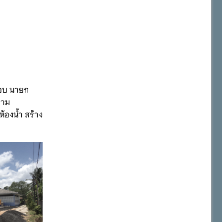
รอบ นายก
วาม
้องน้ำ สร้าง