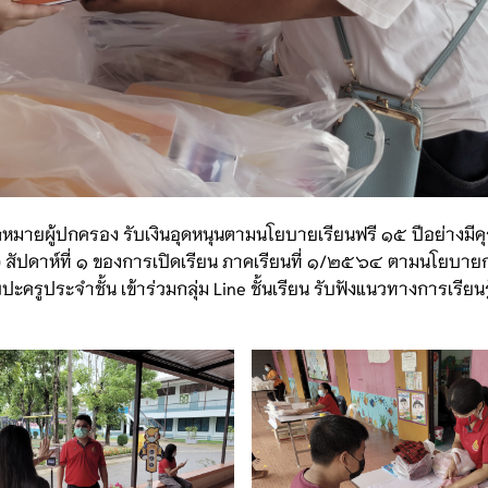
ดหมายผู้ปกครอง รับเงินอุดหนุนตามนโยบายเรียนฟรี ๑๕ ปีอย่างมี
and) สัปดาห์ที่ ๑ ของการเปิดเรียน ภาคเรียนที่ ๑/๒๕๖๔ ตามนโยบา
รูประจำชั้น เข้าร่วมกลุ่ม Line ชั้นเรียน รับฟังแนวทางการเรียนรู้