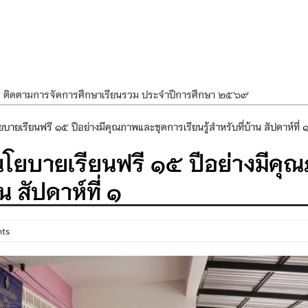
ศ ติดตามการจัดการศึกษาเรียนรวม ประจำปีการศึกษา ๒๕๖๙
ำแผนพัฒนาการจัดการศึกษาและแผนปฏิบัติการประจำปีของโรงเรียนในสังกัด
บายเรียนฟรี ๑๕ ปีอย่างมีคุณภาพและชุดการเรียนรู้สำหรับที่บ้าน สัปดาห์ที่ 
องราชสักการะ วางพานพุ่ม และจุดเทียนถวายพระพรชัยมงคล เนื่องในโอกาส
นโยบายเรียนฟรี ๑๕ ปีอย่างมีคุ
นพรรษา สืบสานพระพุทธศาสนา เนื่องในวันอาสาฬหบูชาและวันเข้าพรรษา
น สัปดาห์ที่ ๑
OR KIDS เสริมสร้างวินัยและความปลอดภัยในการใช้รถใช้ถนน
nts