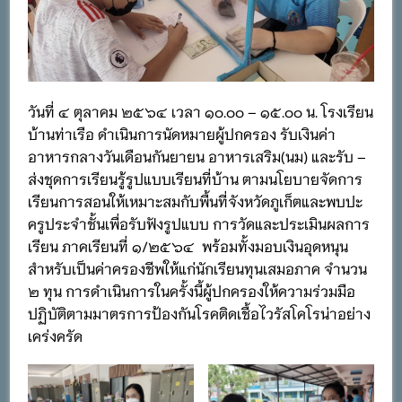
วันที่ ๔ ตุลาคม ๒๕๖๔ เวลา ๑๐.๐๐ – ๑๕.๐๐ น. โรงเรียน
บ้านท่าเรือ ดำเนินการนัดหมายผู้ปกครอง รับเงินค่า
อาหารกลางวันเดือนกันยายน อาหารเสริม(นม) และรับ –
ส่งชุดการเรียนรู้รูปแบบเรียนที่บ้าน ตามนโยบายจัดการ
เรียนการสอนให้เหมาะสมกับพื้นที่จังหวัดภูเก็ตและพบปะ
ครูประจำชั้นเพื่อรับฟังรูปแบบ การวัดและประเมินผลการ
เรียน ภาคเรียนที่ ๑/๒๕๖๔ พร้อมทั้งมอบเงินอุดหนุน
สำหรับเป็นค่าครองชีพให้แก่นักเรียนทุนเสมอภาค จำนวน
๒ ทุน การดำเนินการในครั้งนี้ผู้ปกครองให้ความร่วมมือ
ปฏิบัติตามมาตรการป้องกันโรคติดเชื้อไวรัสโคโรน่าอย่าง
เคร่งครัด