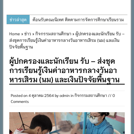
ข่าวล่าสุด
ต้อนรับคณะนิเทศ ติดตามการจัดการศึกษาเรียนรวม
ประจำปีการศึกษา ๒๕๖๙
Home
»
ข่าว
»
กิจกรรมสถานศึกษา
» ผู้ปกครองและนักเรียน รับ –
การอบรมการจัดทำแผนพัฒนาการจัดการศึกษาและ
ส่งชุดการเรียนรู้เงินค่าอาหารกลางวันอาหารเสิรม (นม) และเงิน
แผนปฏิบัติการประจำปีของโรงเรียนในสังกัด
ปัจจัยพื้นฐาน
สำนักงานเขตพื้นที่การศึกษาประถมศึกษาภูเก็ต
ผู้ปกครองและนักเรียน รับ – ส่งชุด
พิธีถวายเครื่องราชสักการะ วางพานพุ่ม และจุด
การเรียนรู้เงินค่าอาหารกลางวันอา
เทียนถวายพระพรชัยมงคล เนื่องในโอกาสวันเฉลิม
หารเสิรม (นม) และเงินปัจจัยพื้นฐาน
พระชนมพรรษา พระบาทสมเด็จพระเจ้าอยู่หัว ๒๘
กรกฎาคม ๒๕๖๙
Posted on
4 ตุลาคม 2564
by
admin
in
กิจกรรมสถานศึกษา
// 0
กิจกรรมถวายเทียนพรรษา สืบสานพระพุทธศาสนา
Comments
เนื่องในวันอาสาฬหบูชาและวันเข้าพรรษา
กิจกรรม SAFETY FOR KIDS เสริมสร้างวินัยและ
ความปลอดภัยในการใช้รถใช้ถนน