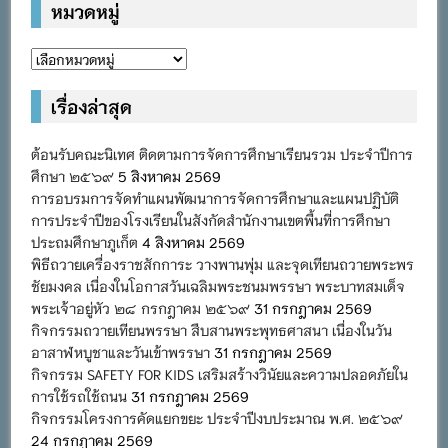
หมวดหมู่
หมวด
หมู่
เรื่องล่าสุด
ต้อนรับคณะนิเทศ ติดตามการจัดการศึกษาเรียนรวม ประจำปีการ
ศึกษา ๒๕๖๙
5 สิงหาคม 2569
การอบรมการจัดทำแผนพัฒนาการจัดการศึกษาและแผนปฏิบัติ
การประจำปีของโรงเรียนในสังกัดสำนักงานเขตพื้นที่การศึกษา
ประถมศึกษาภูเก็ต
4 สิงหาคม 2569
พิธีถวายเครื่องราชสักการะ วางพานพุ่ม และจุดเทียนถวายพระพร
ชัยมงคล เนื่องในโอกาสวันเฉลิมพระชนมพรรษา พระบาทสมเด็จ
พระเจ้าอยู่หัว ๒๘ กรกฎาคม ๒๕๖๙
31 กรกฎาคม 2569
กิจกรรมถวายเทียนพรรษา สืบสานพระพุทธศาสนา เนื่องในวัน
อาสาฬหบูชาและวันเข้าพรรษา
31 กรกฎาคม 2569
กิจกรรม SAFETY FOR KIDS เสริมสร้างวินัยและความปลอดภัยใน
การใช้รถใช้ถนน
31 กรกฎาคม 2569
กิจกรรมโครงการคัดแยกขยะ ประจำปีงบประมาณ พ.ศ. ๒๕๖๙
24 กรกฎาคม 2569