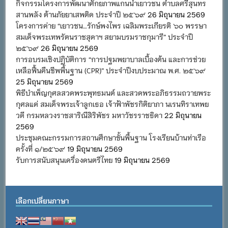
กิจกรรมโครงการพัฒนาศักยภาพแกนนำเยาวชน ตำบลศรีสุนทร
สานพลัง ต้านภัยยาเสพติด ประจำปี ๒๕๖๙
26 มิถุนายน 2569
โครงการค่าย “เยาวชน…รักษ์พงไพร เฉลิมพระเกียรติ ๖๐ พรรษา
สมเด็จพระเทพรัตนราชสุดาฯ สยามบรมราชกุมารี” ประจำปี
๒๕๖๙
26 มิถุนายน 2569
การอบรมเชิงปฏิบัติการ “การปฐมพยาบาลเบื้องต้น และการช่วย
เหลือฟื้นคืนชีพพื้นฐาน (CPR)” ประจำปีงบประมาณ พ.ศ. ๒๕๖๙
25 มิถุนายน 2569
พิธีบำเพ็ญกุศลสวดพระพุทธมนต์ และสวดพระอภิธรรมถวายพระ
กุศลแด่ สมเด็จพระเจ้าลูกเธอ เจ้าฟ้าพัชรกิติยาภา นเรนทิราเทพย
วดี กรมหลวงราชสาริณีสิริพัชร มหาวัชรราชธิดา
22 มิถุนายน
2569
ประชุมคณะกรรมการสถานศึกษาขั้นพื้นฐาน โรงเรียนบ้านท่าเรือ
ครั้งที่ ๑/๒๕๖๙
19 มิถุนายน 2569
รับการสนับสนุนเครื่องดนตรีไทย
19 มิถุนายน 2569
เลือกเปลี่ยนภาษา