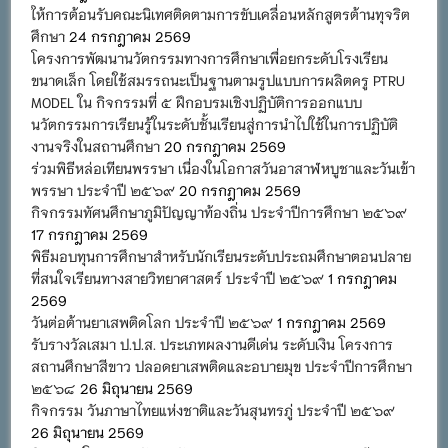
ให้การต้อนรับคณะนิเทศติดตามการขับเคลื่อนหลักสูตรต้านทุจริต
ศึกษา
24 กรกฎาคม 2569
โครงการพัฒนานวัตกรรมทางการศึกษาเพื่อยกระดับโรงเรียน
ขนาดเล็ก โดยใช้สมรรถนะเป็นฐานตามรูปแบบการผลิตครู PTRU
MODEL ใน กิจกรรมที่ ๕ ฝึกอบรมเชิงปฏิบัติการออกแบบ
นวัตกรรมการเรียนรู้ในระดับชั้นเรียนสู่การนำไปใช้ในการปฏิบัติ
งานจริงในสถานศึกษา
20 กรกฎาคม 2569
ร่วมพิธีหล่อเทียนพรรษา เนื่องในโอกาสวันอาสาฬหบูชาและวันเข้า
พรรษา ประจำปี ๒๕๖๙
20 กรกฎาคม 2569
กิจกรรมทัศนศึกษาภูมิปัญญาท้องถิ่น ประจำปีการศึกษา ๒๕๖๙
17 กรกฎาคม 2569
พิธีมอบทุนการศึกษาสำหรับนักเรียนระดับประถมศึกษาตอนปลาย
ที่สนใจเรียนทางสายวิทยาศาสตร์ ประจำปี ๒๕๖๙
1 กรกฎาคม
2569
วันต่อต้านยาเสพติดโลก ประจำปี ๒๕๖๙
1 กรกฎาคม 2569
รับรางวัลเสมา ป.ป.ส. ประเภทผลงานดีเด่น ระดับเงิน โครงการ
สถานศึกษาสีขาว ปลอดยาเสพติดและอบายมุข ประจำปีการศึกษา
๒๕๖๘
26 มิถุนายน 2569
กิจกรรม วันภาษาไทยแห่งชาติและวันสุนทรภู่ ประจำปี ๒๕๖๙
26 มิถุนายน 2569