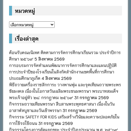
หมวดหมู่
หมวด
หมู่
เรื่องล่าสุด
ต้อนรับคณะนิเทศ ติดตามการจัดการศึกษาเรียนรวม ประจำปีการ
ศึกษา ๒๕๖๙
5 สิงหาคม 2569
การอบรมการจัดทำแผนพัฒนาการจัดการศึกษาและแผนปฏิบัติ
การประจำปีของโรงเรียนในสังกัดสำนักงานเขตพื้นที่การศึกษา
ประถมศึกษาภูเก็ต
4 สิงหาคม 2569
พิธีถวายเครื่องราชสักการะ วางพานพุ่ม และจุดเทียนถวายพระพร
ชัยมงคล เนื่องในโอกาสวันเฉลิมพระชนมพรรษา พระบาทสมเด็จ
พระเจ้าอยู่หัว ๒๘ กรกฎาคม ๒๕๖๙
31 กรกฎาคม 2569
กิจกรรมถวายเทียนพรรษา สืบสานพระพุทธศาสนา เนื่องในวัน
อาสาฬหบูชาและวันเข้าพรรษา
31 กรกฎาคม 2569
กิจกรรม SAFETY FOR KIDS เสริมสร้างวินัยและความปลอดภัยใน
การใช้รถใช้ถนน
31 กรกฎาคม 2569
กิจกรรมโครงการคัดแยกขยะ ประจำปีงบประมาณ พ.ศ. ๒๕๖๙