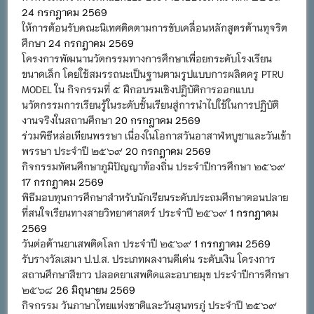
24 กรกฎาคม 2569
ให้การต้อนรับคณะนิเทศติดตามการขับเคลื่อนหลักสูตรต้านทุจริต
ศึกษา
24 กรกฎาคม 2569
โครงการพัฒนานวัตกรรมทางการศึกษาเพื่อยกระดับโรงเรียน
ขนาดเล็ก โดยใช้สมรรถนะเป็นฐานตามรูปแบบการผลิตครู PTRU
MODEL ใน กิจกรรมที่ ๕ ฝึกอบรมเชิงปฏิบัติการออกแบบ
นวัตกรรมการเรียนรู้ในระดับชั้นเรียนสู่การนำไปใช้ในการปฏิบัติ
งานจริงในสถานศึกษา
20 กรกฎาคม 2569
ร่วมพิธีหล่อเทียนพรรษา เนื่องในโอกาสวันอาสาฬหบูชาและวันเข้า
พรรษา ประจำปี ๒๕๖๙
20 กรกฎาคม 2569
กิจกรรมทัศนศึกษาภูมิปัญญาท้องถิ่น ประจำปีการศึกษา ๒๕๖๙
17 กรกฎาคม 2569
พิธีมอบทุนการศึกษาสำหรับนักเรียนระดับประถมศึกษาตอนปลาย
ที่สนใจเรียนทางสายวิทยาศาสตร์ ประจำปี ๒๕๖๙
1 กรกฎาคม
2569
วันต่อต้านยาเสพติดโลก ประจำปี ๒๕๖๙
1 กรกฎาคม 2569
รับรางวัลเสมา ป.ป.ส. ประเภทผลงานดีเด่น ระดับเงิน โครงการ
สถานศึกษาสีขาว ปลอดยาเสพติดและอบายมุข ประจำปีการศึกษา
๒๕๖๘
26 มิถุนายน 2569
กิจกรรม วันภาษาไทยแห่งชาติและวันสุนทรภู่ ประจำปี ๒๕๖๙