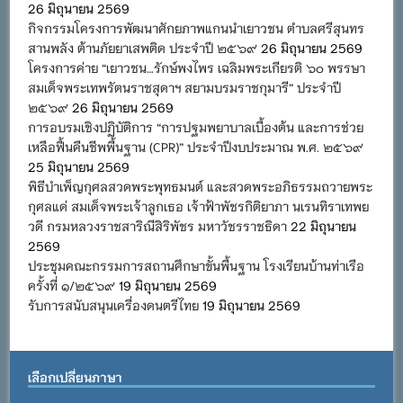
26 มิถุนายน 2569
กิจกรรมโครงการพัฒนาศักยภาพแกนนำเยาวชน ตำบลศรีสุนทร
สานพลัง ต้านภัยยาเสพติด ประจำปี ๒๕๖๙
26 มิถุนายน 2569
โครงการค่าย “เยาวชน…รักษ์พงไพร เฉลิมพระเกียรติ ๖๐ พรรษา
สมเด็จพระเทพรัตนราชสุดาฯ สยามบรมราชกุมารี” ประจำปี
๒๕๖๙
26 มิถุนายน 2569
การอบรมเชิงปฏิบัติการ “การปฐมพยาบาลเบื้องต้น และการช่วย
เหลือฟื้นคืนชีพพื้นฐาน (CPR)” ประจำปีงบประมาณ พ.ศ. ๒๕๖๙
25 มิถุนายน 2569
พิธีบำเพ็ญกุศลสวดพระพุทธมนต์ และสวดพระอภิธรรมถวายพระ
กุศลแด่ สมเด็จพระเจ้าลูกเธอ เจ้าฟ้าพัชรกิติยาภา นเรนทิราเทพย
วดี กรมหลวงราชสาริณีสิริพัชร มหาวัชรราชธิดา
22 มิถุนายน
2569
ประชุมคณะกรรมการสถานศึกษาขั้นพื้นฐาน โรงเรียนบ้านท่าเรือ
ครั้งที่ ๑/๒๕๖๙
19 มิถุนายน 2569
รับการสนับสนุนเครื่องดนตรีไทย
19 มิถุนายน 2569
เลือกเปลี่ยนภาษา