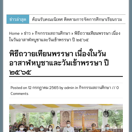
ข่าวล่าสุด
ต้อนรับคณะนิเทศ ติดตามการจัดการศึกษาเรียนรวม
ประจำปีการศึกษา ๒๕๖๙
Home
»
ข่าว
»
กิจกรรมสถานศึกษา
» พิธีถวายเทียนพรรษา เนื่อง
การอบรมการจัดทำแผนพัฒนาการจัดการศึกษาและ
ในวันอาสาฬหบูชาและวันเข้าพรรษา ปี ๒๕๖๕
แผนปฏิบัติการประจำปีของโรงเรียนในสังกัด
พิธีถวายเทียนพรรษา เนื่องในวัน
สำนักงานเขตพื้นที่การศึกษาประถมศึกษาภูเก็ต
อาสาฬหบูชาและวันเข้าพรรษา ปี
พิธีถวายเครื่องราชสักการะ วางพานพุ่ม และจุด
๒๕๖๕
เทียนถวายพระพรชัยมงคล เนื่องในโอกาสวันเฉลิม
พระชนมพรรษา พระบาทสมเด็จพระเจ้าอยู่หัว ๒๘
กรกฎาคม ๒๕๖๙
Posted on
12 กรกฎาคม 2565
by
admin
in
กิจกรรมสถานศึกษา
// 0
Comments
กิจกรรมถวายเทียนพรรษา สืบสานพระพุทธศาสนา
เนื่องในวันอาสาฬหบูชาและวันเข้าพรรษา
กิจกรรม SAFETY FOR KIDS เสริมสร้างวินัยและ
ความปลอดภัยในการใช้รถใช้ถนน