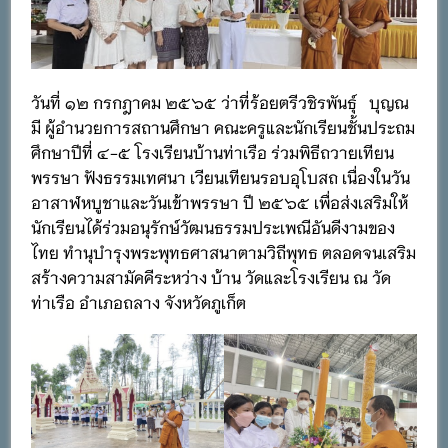
วันที่ ๑๒ กรกฎาคม ๒๕๖๕ ว่าที่ร้อยตรีวชิรพันธุ์ บุญณ
มี ผู้อำนวยการสถานศึกษา คณะครูและนักเรียนชั้นประถม
ศึกษาปีที่ ๔-๕ โรงเรียนบ้านท่าเรือ ร่วมพิธีถวายเทียน
พรรษา ฟังธรรมเทศนา เวียนเทียนรอบอุโบสถ เนื่องในวัน
อาสาฬหบูชาและวันเข้าพรรษา ปี ๒๕๖๕ เพื่อส่งเสริมให้
นักเรียนได้ร่วมอนุรักษ์วัฒนธรรมประเพณีอันดีงามของ
ไทย ทำนุบำรุงพระพุทธศาสนาตามวิถีพุทธ ตลอดจนเสริม
สร้างความสามัคคีระหว่าง บ้าน วัดและโรงเรียน ณ วัด
ท่าเรือ อำเภอถลาง จังหวัดภูเก็ต