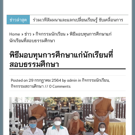
ข่าวล่าสุด
ร่วมเวทีสัมมนาและแลกเปลี่ยนเรียนรู้ ขับเคลื่อนการ
พัฒนาการศึกษาที่ยั่งยืน
Home
»
ข่าว
»
กิจกรรมนักเรียน
» พิธีมอบทุนการศึกษาแก่
โครงการอนุรักษ์พันธุกรรมพืชอันเนื่องมาจากพระ
นักเรียนที่สอบธรรมศึกษา
ราชดำริ สมเด็จพระเทพรัตนราชสุดาฯ สยามบรม
พิธีมอบทุนการศึกษาแก่นักเรียนที่
ราชกุมารี
สอบธรรมศึกษา
ต้อนรับคณะนิเทศ ติดตามการจัดการศึกษาเรียนรวม
ประจำปีการศึกษา ๒๕๖๙
Posted on
29 กรกฎาคม 2564
by
admin
in
กิจกรรมนักเรียน
,
การอบรมการจัดทำแผนพัฒนาการจัดการศึกษาและ
กิจกรรมสถานศึกษา
// 0 Comments
แผนปฏิบัติการประจำปีของโรงเรียนในสังกัด
สำนักงานเขตพื้นที่การศึกษาประถมศึกษาภูเก็ต
พิธีถวายเครื่องราชสักการะ วางพานพุ่ม และจุด
เทียนถวายพระพรชัยมงคล เนื่องในโอกาสวันเฉลิม
พระชนมพรรษา พระบาทสมเด็จพระเจ้าอยู่หัว ๒๘
กรกฎาคม ๒๕๖๙