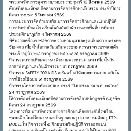
พระเทพรัตนราชสุดาฯ สยามบรมราชกุมารี
10 สิงหาคม 2569
ต้อนรับคณะนิเทศ ติดตามการจัดการศึกษาเรียนรวม ประจำปีการ
ศึกษา ๒๕๖๙
5 สิงหาคม 2569
การอบรมการจัดทำแผนพัฒนาการจัดการศึกษาและแผนปฏิบัติ
การประจำปีของโรงเรียนในสังกัดสำนักงานเขตพื้นที่การศึกษา
ประถมศึกษาภูเก็ต
4 สิงหาคม 2569
พิธีถวายเครื่องราชสักการะ วางพานพุ่ม และจุดเทียนถวายพระพร
ชัยมงคล เนื่องในโอกาสวันเฉลิมพระชนมพรรษา พระบาทสมเด็จ
พระเจ้าอยู่หัว ๒๘ กรกฎาคม ๒๕๖๙
31 กรกฎาคม 2569
กิจกรรมถวายเทียนพรรษา สืบสานพระพุทธศาสนา เนื่องในวัน
อาสาฬหบูชาและวันเข้าพรรษา
31 กรกฎาคม 2569
กิจกรรม SAFETY FOR KIDS เสริมสร้างวินัยและความปลอดภัยใน
การใช้รถใช้ถนน
31 กรกฎาคม 2569
กิจกรรมโครงการคัดแยกขยะ ประจำปีงบประมาณ พ.ศ. ๒๕๖๙
24 กรกฎาคม 2569
ให้การต้อนรับคณะนิเทศติดตามการขับเคลื่อนหลักสูตรต้านทุจริต
ศึกษา
24 กรกฎาคม 2569
โครงการพัฒนานวัตกรรมทางการศึกษาเพื่อยกระดับโรงเรียน
ขนาดเล็ก โดยใช้สมรรถนะเป็นฐานตามรูปแบบการผลิตครู PTRU
MODEL ใน กิจกรรมที่ ๕ ฝึกอบรมเชิงปฏิบัติการออกแบบ
นวัตกรรมการเรียนรู้ในระดับชั้นเรียนสู่การนำไปใช้ในการปฏิบัติ