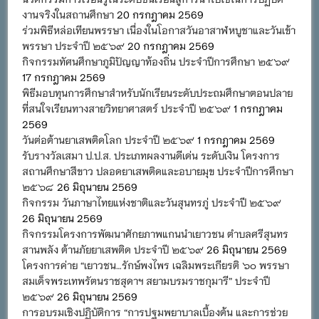
งานจริงในสถานศึกษา
20 กรกฎาคม 2569
ร่วมพิธีหล่อเทียนพรรษา เนื่องในโอกาสวันอาสาฬหบูชาและวันเข้า
พรรษา ประจำปี ๒๕๖๙
20 กรกฎาคม 2569
กิจกรรมทัศนศึกษาภูมิปัญญาท้องถิ่น ประจำปีการศึกษา ๒๕๖๙
17 กรกฎาคม 2569
พิธีมอบทุนการศึกษาสำหรับนักเรียนระดับประถมศึกษาตอนปลาย
ที่สนใจเรียนทางสายวิทยาศาสตร์ ประจำปี ๒๕๖๙
1 กรกฎาคม
2569
วันต่อต้านยาเสพติดโลก ประจำปี ๒๕๖๙
1 กรกฎาคม 2569
รับรางวัลเสมา ป.ป.ส. ประเภทผลงานดีเด่น ระดับเงิน โครงการ
สถานศึกษาสีขาว ปลอดยาเสพติดและอบายมุข ประจำปีการศึกษา
๒๕๖๘
26 มิถุนายน 2569
กิจกรรม วันภาษาไทยแห่งชาติและวันสุนทรภู่ ประจำปี ๒๕๖๙
26 มิถุนายน 2569
กิจกรรมโครงการพัฒนาศักยภาพแกนนำเยาวชน ตำบลศรีสุนทร
สานพลัง ต้านภัยยาเสพติด ประจำปี ๒๕๖๙
26 มิถุนายน 2569
โครงการค่าย “เยาวชน…รักษ์พงไพร เฉลิมพระเกียรติ ๖๐ พรรษา
สมเด็จพระเทพรัตนราชสุดาฯ สยามบรมราชกุมารี” ประจำปี
๒๕๖๙
26 มิถุนายน 2569
การอบรมเชิงปฏิบัติการ “การปฐมพยาบาลเบื้องต้น และการช่วย