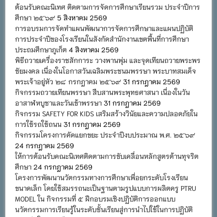
ต้อนรับคณะนิเทศ ติดตามการจัดการศึกษาเรียนรวม ประจำปีการ
ศึกษา ๒๕๖๙
5 สิงหาคม 2569
การอบรมการจัดทำแผนพัฒนาการจัดการศึกษาและแผนปฏิบัติ
การประจำปีของโรงเรียนในสังกัดสำนักงานเขตพื้นที่การศึกษา
ประถมศึกษาภูเก็ต
4 สิงหาคม 2569
พิธีถวายเครื่องราชสักการะ วางพานพุ่ม และจุดเทียนถวายพระพร
ชัยมงคล เนื่องในโอกาสวันเฉลิมพระชนมพรรษา พระบาทสมเด็จ
พระเจ้าอยู่หัว ๒๘ กรกฎาคม ๒๕๖๙
31 กรกฎาคม 2569
กิจกรรมถวายเทียนพรรษา สืบสานพระพุทธศาสนา เนื่องในวัน
อาสาฬหบูชาและวันเข้าพรรษา
31 กรกฎาคม 2569
กิจกรรม SAFETY FOR KIDS เสริมสร้างวินัยและความปลอดภัยใน
การใช้รถใช้ถนน
31 กรกฎาคม 2569
กิจกรรมโครงการคัดแยกขยะ ประจำปีงบประมาณ พ.ศ. ๒๕๖๙
24 กรกฎาคม 2569
ให้การต้อนรับคณะนิเทศติดตามการขับเคลื่อนหลักสูตรต้านทุจริต
ศึกษา
24 กรกฎาคม 2569
โครงการพัฒนานวัตกรรมทางการศึกษาเพื่อยกระดับโรงเรียน
ขนาดเล็ก โดยใช้สมรรถนะเป็นฐานตามรูปแบบการผลิตครู PTRU
MODEL ใน กิจกรรมที่ ๕ ฝึกอบรมเชิงปฏิบัติการออกแบบ
นวัตกรรมการเรียนรู้ในระดับชั้นเรียนสู่การนำไปใช้ในการปฏิบัติ