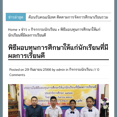
ข่าวล่าสุด
ต้อนรับคณะนิเทศ ติดตามการจัดการศึกษาเรียนรวม
ประจำปีการศึกษา ๒๕๖๙
Home
»
ข่าว
»
กิจกรรมนักเรียน
» พิธีมอบทุนการศึกษาให้แก่
การอบรมการจัดทำแผนพัฒนาการจัดการศึกษาและ
นักเรียนที่มีผลการเรียนดี
แผนปฏิบัติการประจำปีของโรงเรียนในสังกัด
พิธีมอบทุนการศึกษาให้แก่นักเรียนที่มี
สำนักงานเขตพื้นที่การศึกษาประถมศึกษาภูเก็ต
ผลการเรียนดี
พิธีถวายเครื่องราชสักการะ วางพานพุ่ม และจุด
เทียนถวายพระพรชัยมงคล เนื่องในโอกาสวันเฉลิม
พระชนมพรรษา พระบาทสมเด็จพระเจ้าอยู่หัว ๒๘
Posted on
29 กันยายน 2566
by
admin
in
กิจกรรมนักเรียน
// 0
Comments
กรกฎาคม ๒๕๖๙
กิจกรรมถวายเทียนพรรษา สืบสานพระพุทธศาสนา
เนื่องในวันอาสาฬหบูชาและวันเข้าพรรษา
กิจกรรม SAFETY FOR KIDS เสริมสร้างวินัยและ
ความปลอดภัยในการใช้รถใช้ถนน