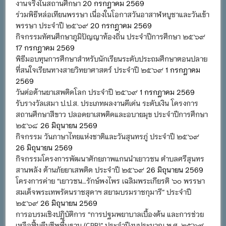
งานจริงในสถานศึกษา
20 กรกฎาคม 2569
ร่วมพิธีหล่อเทียนพรรษา เนื่องในโอกาสวันอาสาฬหบูชาและวันเข้า
พรรษา ประจำปี ๒๕๖๙
20 กรกฎาคม 2569
กิจกรรมทัศนศึกษาภูมิปัญญาท้องถิ่น ประจำปีการศึกษา ๒๕๖๙
17 กรกฎาคม 2569
พิธีมอบทุนการศึกษาสำหรับนักเรียนระดับประถมศึกษาตอนปลาย
ที่สนใจเรียนทางสายวิทยาศาสตร์ ประจำปี ๒๕๖๙
1 กรกฎาคม
2569
วันต่อต้านยาเสพติดโลก ประจำปี ๒๕๖๙
1 กรกฎาคม 2569
รับรางวัลเสมา ป.ป.ส. ประเภทผลงานดีเด่น ระดับเงิน โครงการ
สถานศึกษาสีขาว ปลอดยาเสพติดและอบายมุข ประจำปีการศึกษา
๒๕๖๘
26 มิถุนายน 2569
กิจกรรม วันภาษาไทยแห่งชาติและวันสุนทรภู่ ประจำปี ๒๕๖๙
26 มิถุนายน 2569
กิจกรรมโครงการพัฒนาศักยภาพแกนนำเยาวชน ตำบลศรีสุนทร
สานพลัง ต้านภัยยาเสพติด ประจำปี ๒๕๖๙
26 มิถุนายน 2569
โครงการค่าย “เยาวชน…รักษ์พงไพร เฉลิมพระเกียรติ ๖๐ พรรษา
สมเด็จพระเทพรัตนราชสุดาฯ สยามบรมราชกุมารี” ประจำปี
๒๕๖๙
26 มิถุนายน 2569
การอบรมเชิงปฏิบัติการ “การปฐมพยาบาลเบื้องต้น และการช่วย
เหลือฟื้นคืนชีพพื้นฐาน (CPR)” ประจำปีงบประมาณ พ.ศ. ๒๕๖๙