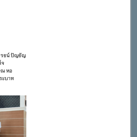
รรธน์ ปัญธัญ
็จ
๗ ณ หอ
งพระบาท