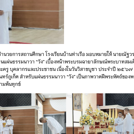
ผู้อำนวยการสถานศึกษา โรงเรียนบ้านท่าเรือ มอบหมายให้ นายณัฐว
านแผ่นธรรมนาวา “วัง” เบื้องหน้าพระบรมฉายาลักษณ์พระบาทสมเด
ง คณะครู บุคลากรและประชาชน เนื่องในวันวิสาขบูชา ประจำปี ๒๕๖
ินทร์ภูเก็ต สำหรับแผ่นธรรมนาวา “วัง” เป็นภาพวาดฝีพระหัตถ์ขอ
วามพ้นทุกข์