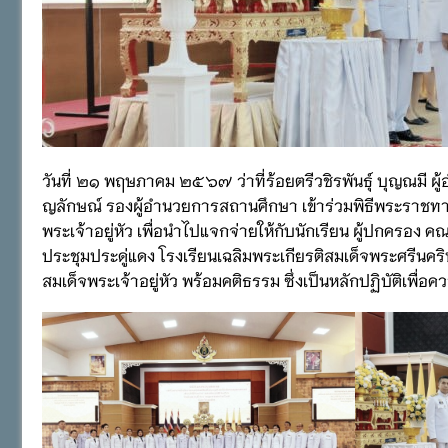
วันที่ ๒๑ พฤษภาคม ๒๕๖๗ ว่าที่ร้อยตรีวชิรพันธุ์ บุญณมี 
ญลักษณ์ รองผู้อำนวยการสถานศึกษา เข้าร่วมพิธีพระราชท
พระเจ้าอยู่หัว เพื่อนำไปแจกจ่ายให้กับนักเรียน ผู้ปกครอ
ประชุมประดู่แดง โรงเรียนเฉลิมพระเกียรติสมเด็จพระศรีนคร
สมเด็จพระเจ้าอยู่หัว พร้อมคติธรรม ซึ่งเป็นหลักปฏิบัติเพื่อค