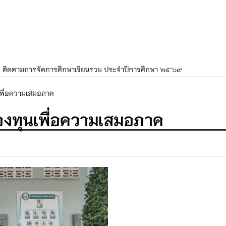
ศ ติดตามการจัดการศึกษาเรียนรวม ประจำปีการศึกษา ๒๕๖๙
ำแผนพัฒนาการจัดการศึกษาและแผนปฏิบัติการประจำปีของโรงเรียนในสังกัด
นเพื่อความเสมอภาค
องราชสักการะ วางพานพุ่ม และจุดเทียนถวายพระพรชัยมงคล เนื่องในโอกาส
กองทุนเพื่อความเสมอภาค
นพรรษา สืบสานพระพุทธศาสนา เนื่องในวันอาสาฬหบูชาและวันเข้าพรรษา
OR KIDS เสริมสร้างวินัยและความปลอดภัยในการใช้รถใช้ถนน