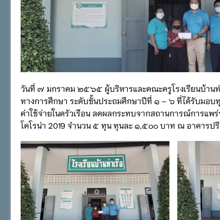
วันที่ ๗ มกราคม ๒๕๖๕ ผู้บริหารและคณะครูโรงเรียนบ้านท่า
ทางการศึกษา ระดับชั้นประถมศึกษาปีที่ ๑ – ๖ ที่ได้รับมอบท
ค่าใช้จ่ายในครัวเรือน ลดผลกระทบจากสถานการณ์การแพร่ร
โคโรน่า 2019 จำนวน ๕ ทุน ทุนละ ๑,๕๐๐ บาท ณ อาคารปรีย