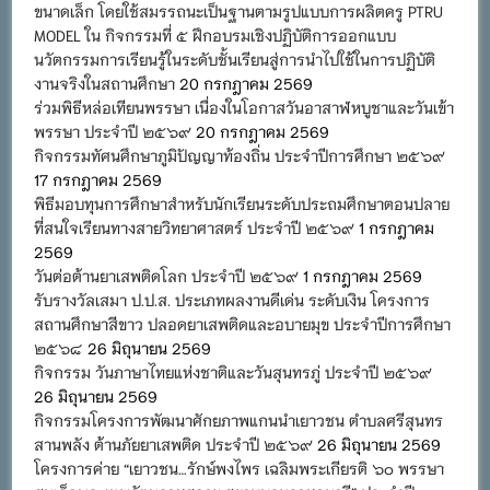
ขนาดเล็ก โดยใช้สมรรถนะเป็นฐานตามรูปแบบการผลิตครู PTRU
MODEL ใน กิจกรรมที่ ๕ ฝึกอบรมเชิงปฏิบัติการออกแบบ
นวัตกรรมการเรียนรู้ในระดับชั้นเรียนสู่การนำไปใช้ในการปฏิบัติ
งานจริงในสถานศึกษา
20 กรกฎาคม 2569
ร่วมพิธีหล่อเทียนพรรษา เนื่องในโอกาสวันอาสาฬหบูชาและวันเข้า
พรรษา ประจำปี ๒๕๖๙
20 กรกฎาคม 2569
กิจกรรมทัศนศึกษาภูมิปัญญาท้องถิ่น ประจำปีการศึกษา ๒๕๖๙
17 กรกฎาคม 2569
พิธีมอบทุนการศึกษาสำหรับนักเรียนระดับประถมศึกษาตอนปลาย
ที่สนใจเรียนทางสายวิทยาศาสตร์ ประจำปี ๒๕๖๙
1 กรกฎาคม
2569
วันต่อต้านยาเสพติดโลก ประจำปี ๒๕๖๙
1 กรกฎาคม 2569
รับรางวัลเสมา ป.ป.ส. ประเภทผลงานดีเด่น ระดับเงิน โครงการ
สถานศึกษาสีขาว ปลอดยาเสพติดและอบายมุข ประจำปีการศึกษา
๒๕๖๘
26 มิถุนายน 2569
กิจกรรม วันภาษาไทยแห่งชาติและวันสุนทรภู่ ประจำปี ๒๕๖๙
26 มิถุนายน 2569
กิจกรรมโครงการพัฒนาศักยภาพแกนนำเยาวชน ตำบลศรีสุนทร
สานพลัง ต้านภัยยาเสพติด ประจำปี ๒๕๖๙
26 มิถุนายน 2569
โครงการค่าย “เยาวชน…รักษ์พงไพร เฉลิมพระเกียรติ ๖๐ พรรษา