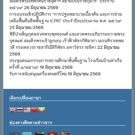
สมเด็จพระเทพรัตนราชสุดาฯ สยามบรมราชกุมารี” ประจำปี
๒๕๖๙
26 มิถุนายน 2569
การอบรมเชิงปฏิบัติการ “การปฐมพยาบาลเบื้องต้น และการช่วย
เหลือฟื้นคืนชีพพื้นฐาน (CPR)” ประจำปีงบประมาณ พ.ศ. ๒๕๖๙
25 มิถุนายน 2569
พิธีบำเพ็ญกุศลสวดพระพุทธมนต์ และสวดพระอภิธรรมถวายพระ
กุศลแด่ สมเด็จพระเจ้าลูกเธอ เจ้าฟ้าพัชรกิติยาภา นเรนทิราเทพย
วดี กรมหลวงราชสาริณีสิริพัชร มหาวัชรราชธิดา
22 มิถุนายน
2569
ประชุมคณะกรรมการสถานศึกษาขั้นพื้นฐาน โรงเรียนบ้านท่าเรือ
ครั้งที่ ๑/๒๕๖๙
19 มิถุนายน 2569
รับการสนับสนุนเครื่องดนตรีไทย
19 มิถุนายน 2569
เลือกเปลี่ยนภาษา
ช่องทางติดตามข่าวสาร