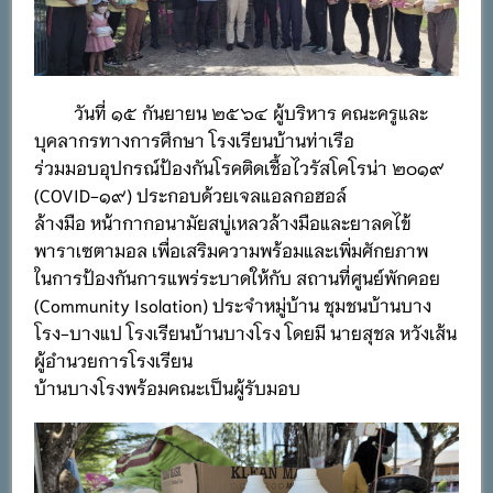
วันที่ ๑๕ กันยายน ๒๕๖๔ ผู้บริหาร คณะครูและ
บุคลากรทางการศึกษา โรงเรียนบ้านท่าเรือ
ร่วมมอบอุปกรณ์ป้องกันโรคติดเชื้อไวรัสโคโรน่า ๒๐๑๙
(COVID-๑๙) ประกอบด้วยเจลแอลกอฮอล์
ล้างมือ หน้ากากอนามัยสบู่เหลวล้างมือและยาลดไข้
พาราเซตามอล เพื่อเสริมความพร้อมและเพิ่มศักยภาพ
ในการป้องกันการแพร่ระบาดให้กับ สถานที่ศูนย์พักคอย
(Community Isolation) ประจำหมู่บ้าน ชุมชนบ้านบาง
โรง-บางแป โรงเรียนบ้านบางโรง โดยมี นายสุชล หวังเส้น
ผู้อำนวยการโรงเรียน
บ้านบางโรงพร้อมคณะเป็นผู้รับมอบ