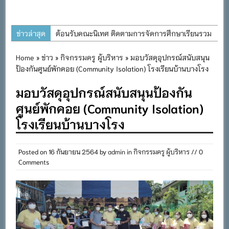
ข่าวล่าสุด
ต้อนรับคณะนิเทศ ติดตามการจัดการศึกษาเรียนรวม
ประจำปีการศึกษา ๒๕๖๙
Home
»
ข่าว
»
กิจกรรมครู ผู้บริหาร
» มอบวัสดุอุปกรณ์สนับสนุน
การอบรมการจัดทำแผนพัฒนาการจัดการศึกษาและ
ป้องกันศูนย์พักคอย (Community Isolation) โรงเรียนบ้านบางโรง
แผนปฏิบัติการประจำปีของโรงเรียนในสังกัด
มอบวัสดุอุปกรณ์สนับสนุนป้องกัน
สำนักงานเขตพื้นที่การศึกษาประถมศึกษาภูเก็ต
ศูนย์พักคอย (Community Isolation)
พิธีถวายเครื่องราชสักการะ วางพานพุ่ม และจุด
โรงเรียนบ้านบางโรง
เทียนถวายพระพรชัยมงคล เนื่องในโอกาสวันเฉลิม
พระชนมพรรษา พระบาทสมเด็จพระเจ้าอยู่หัว ๒๘
กรกฎาคม ๒๕๖๙
Posted on
16 กันยายน 2564
by
admin
in
กิจกรรมครู ผู้บริหาร
// 0
Comments
กิจกรรมถวายเทียนพรรษา สืบสานพระพุทธศาสนา
เนื่องในวันอาสาฬหบูชาและวันเข้าพรรษา
กิจกรรม SAFETY FOR KIDS เสริมสร้างวินัยและ
ความปลอดภัยในการใช้รถใช้ถนน