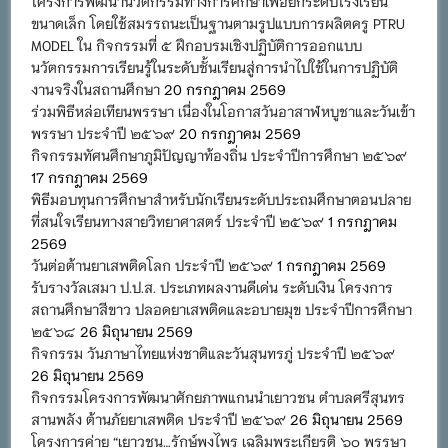
โครงการพัฒนานวัตกรรมทางการศึกษาเพื่อยกระดับโรงเรียน
ขนาดเล็ก โดยใช้สมรรถนะเป็นฐานตามรูปแบบการผลิตครู PTRU
MODEL ใน กิจกรรมที่ ๕ ฝึกอบรมเชิงปฏิบัติการออกแบบ
นวัตกรรมการเรียนรู้ในระดับชั้นเรียนสู่การนำไปใช้ในการปฏิบัติ
งานจริงในสถานศึกษา
20 กรกฎาคม 2569
ร่วมพิธีหล่อเทียนพรรษา เนื่องในโอกาสวันอาสาฬหบูชาและวันเข้า
พรรษา ประจำปี ๒๕๖๙
20 กรกฎาคม 2569
กิจกรรมทัศนศึกษาภูมิปัญญาท้องถิ่น ประจำปีการศึกษา ๒๕๖๙
17 กรกฎาคม 2569
พิธีมอบทุนการศึกษาสำหรับนักเรียนระดับประถมศึกษาตอนปลาย
ที่สนใจเรียนทางสายวิทยาศาสตร์ ประจำปี ๒๕๖๙
1 กรกฎาคม
2569
วันต่อต้านยาเสพติดโลก ประจำปี ๒๕๖๙
1 กรกฎาคม 2569
รับรางวัลเสมา ป.ป.ส. ประเภทผลงานดีเด่น ระดับเงิน โครงการ
สถานศึกษาสีขาว ปลอดยาเสพติดและอบายมุข ประจำปีการศึกษา
๒๕๖๘
26 มิถุนายน 2569
กิจกรรม วันภาษาไทยแห่งชาติและวันสุนทรภู่ ประจำปี ๒๕๖๙
26 มิถุนายน 2569
กิจกรรมโครงการพัฒนาศักยภาพแกนนำเยาวชน ตำบลศรีสุนทร
สานพลัง ต้านภัยยาเสพติด ประจำปี ๒๕๖๙
26 มิถุนายน 2569
โครงการค่าย “เยาวชน…รักษ์พงไพร เฉลิมพระเกียรติ ๖๐ พรรษา