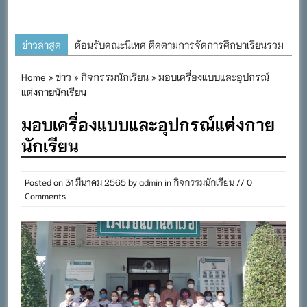
ข่าวล่าสุด
ต้อนรับคณะนิเทศ ติดตามการจัดการศึกษาเรียนรวม
ประจำปีการศึกษา ๒๕๖๙
Home
»
ข่าว
»
กิจกรรมนักเรียน
» มอบเครื่องแบบและอุปกรณ์
การอบรมการจัดทำแผนพัฒนาการจัดการศึกษาและ
แต่งกายนักเรียน
แผนปฏิบัติการประจำปีของโรงเรียนในสังกัด
มอบเครื่องแบบและอุปกรณ์แต่งกาย
สำนักงานเขตพื้นที่การศึกษาประถมศึกษาภูเก็ต
นักเรียน
พิธีถวายเครื่องราชสักการะ วางพานพุ่ม และจุด
เทียนถวายพระพรชัยมงคล เนื่องในโอกาสวันเฉลิม
พระชนมพรรษา พระบาทสมเด็จพระเจ้าอยู่หัว ๒๘
Posted on
31 มีนาคม 2565
by
admin
in
กิจกรรมนักเรียน
// 0
Comments
กรกฎาคม ๒๕๖๙
กิจกรรมถวายเทียนพรรษา สืบสานพระพุทธศาสนา
เนื่องในวันอาสาฬหบูชาและวันเข้าพรรษา
กิจกรรม SAFETY FOR KIDS เสริมสร้างวินัยและ
ความปลอดภัยในการใช้รถใช้ถนน