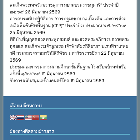
สมเด็จพระเทพรัตนราชสุดาฯ สยามบรมราชกุมารี” ประจำปี
๒๕๖๙
26 มิถุนายน 2569
การอบรมเชิงปฏิบัติการ “การปฐมพยาบาลเบื้องต้น และการช่วย
เหลือฟื้นคืนชีพพื้นฐาน (CPR)” ประจำปีงบประมาณ พ.ศ. ๒๕๖๙
25 มิถุนายน 2569
พิธีบำเพ็ญกุศลสวดพระพุทธมนต์ และสวดพระอภิธรรมถวายพระ
กุศลแด่ สมเด็จพระเจ้าลูกเธอ เจ้าฟ้าพัชรกิติยาภา นเรนทิราเทพย
วดี กรมหลวงราชสาริณีสิริพัชร มหาวัชรราชธิดา
22 มิถุนายน
2569
ประชุมคณะกรรมการสถานศึกษาขั้นพื้นฐาน โรงเรียนบ้านท่าเรือ
ครั้งที่ ๑/๒๕๖๙
19 มิถุนายน 2569
รับการสนับสนุนเครื่องดนตรีไทย
19 มิถุนายน 2569
เลือกเปลี่ยนภาษา
ช่องทางติดตามข่าวสาร