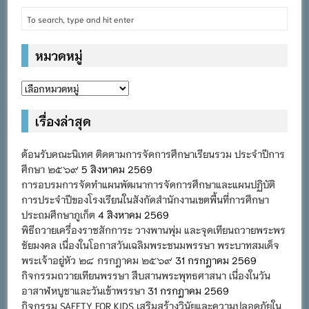
หมวดหมู่
หมวด
หมู่
เรื่องล่าสุด
ต้อนรับคณะนิเทศ ติดตามการจัดการศึกษาเรียนรวม ประจำปีการ
ศึกษา ๒๕๖๙
5 สิงหาคม 2569
การอบรมการจัดทำแผนพัฒนาการจัดการศึกษาและแผนปฏิบัติ
การประจำปีของโรงเรียนในสังกัดสำนักงานเขตพื้นที่การศึกษา
ประถมศึกษาภูเก็ต
4 สิงหาคม 2569
พิธีถวายเครื่องราชสักการะ วางพานพุ่ม และจุดเทียนถวายพระพร
ชัยมงคล เนื่องในโอกาสวันเฉลิมพระชนมพรรษา พระบาทสมเด็จ
พระเจ้าอยู่หัว ๒๘ กรกฎาคม ๒๕๖๙
31 กรกฎาคม 2569
กิจกรรมถวายเทียนพรรษา สืบสานพระพุทธศาสนา เนื่องในวัน
อาสาฬหบูชาและวันเข้าพรรษา
31 กรกฎาคม 2569
กิจกรรม SAFETY FOR KIDS เสริมสร้างวินัยและความปลอดภัยใน