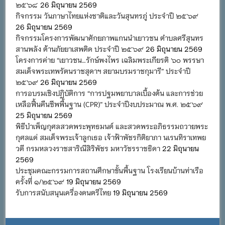
๒๕๖๘
26 มิถุนายน 2569
กิจกรรม วันภาษาไทยแห่งชาติและวันสุนทรภู่ ประจำปี ๒๕๖๙
26 มิถุนายน 2569
กิจกรรมโครงการพัฒนาศักยภาพแกนนำเยาวชน ตำบลศรีสุนทร
สานพลัง ต้านภัยยาเสพติด ประจำปี ๒๕๖๙
26 มิถุนายน 2569
โครงการค่าย “เยาวชน…รักษ์พงไพร เฉลิมพระเกียรติ ๖๐ พรรษา
สมเด็จพระเทพรัตนราชสุดาฯ สยามบรมราชกุมารี” ประจำปี
๒๕๖๙
26 มิถุนายน 2569
การอบรมเชิงปฏิบัติการ “การปฐมพยาบาลเบื้องต้น และการช่วย
เหลือฟื้นคืนชีพพื้นฐาน (CPR)” ประจำปีงบประมาณ พ.ศ. ๒๕๖๙
25 มิถุนายน 2569
พิธีบำเพ็ญกุศลสวดพระพุทธมนต์ และสวดพระอภิธรรมถวายพระ
กุศลแด่ สมเด็จพระเจ้าลูกเธอ เจ้าฟ้าพัชรกิติยาภา นเรนทิราเทพย
วดี กรมหลวงราชสาริณีสิริพัชร มหาวัชรราชธิดา
22 มิถุนายน
2569
ประชุมคณะกรรมการสถานศึกษาขั้นพื้นฐาน โรงเรียนบ้านท่าเรือ
ครั้งที่ ๑/๒๕๖๙
19 มิถุนายน 2569
รับการสนับสนุนเครื่องดนตรีไทย
19 มิถุนายน 2569