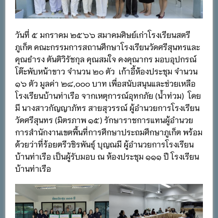
วันที่ ๕ มกราคม ๒๕๖๖ สมาคมศิษย์เก่าโรงเรียนสตรี
ภูเก็ต คณะกรรมการสถานศึกษาโรงเรียนวัดศรีสุนทรและ
คุณธำรง ตันติวิรัชกุล คุณสมใจ คงคุณากร มอบอุปกรณ์
โต๊ะพับหน้าขาว จำนวน ๒๐ ตัว เก้าอี้ห้องประชุม จำนวน
๑๖ ตัว มูลค่า ๒๘,๐๐๐ บาท เพื่อสนับสนุนและช่วยเหลือ
โรงเรียนบ้านท่าเรือ จากเหตุการณ์อุทกภัย (น้ำท่วม) โดย
มี นางสาวกัญญาภัทร สายสุวรรณ์ ผู้อำนวยการโรงเรียน
วัดศรีสุนทร (มิตรภาพ ๑๕) รักษาราชการแทนผู้อำนวย
การสำนักงานเขตพื้นที่การศึกษาประถมศึกษาภูเก็ต พร้อม
ด้วยว่าที่ร้อยตรีวชิรพันธุ์ บุญณมี ผู้อำนวยการโรงเรียน
บ้านท่าเรือ เป็นผู้รับมอบ ณ ห้องประชุม ๑๑๑ ปี โรงเรียน
บ้านท่าเรือ