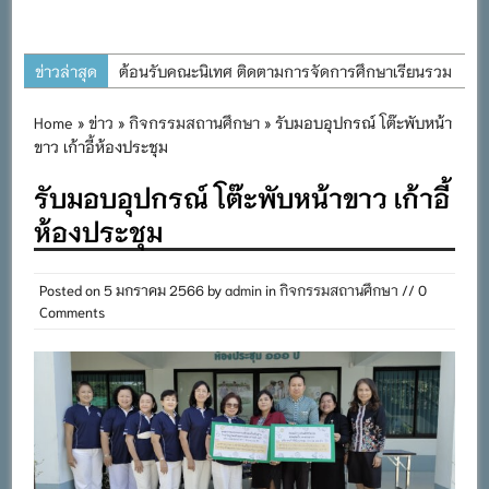
ข่าวล่าสุด
ต้อนรับคณะนิเทศ ติดตามการจัดการศึกษาเรียนรวม
ประจำปีการศึกษา ๒๕๖๙
Home
»
ข่าว
»
กิจกรรมสถานศึกษา
» รับมอบอุปกรณ์ โต๊ะพับหน้า
การอบรมการจัดทำแผนพัฒนาการจัดการศึกษาและ
ขาว เก้าอี้ห้องประชุม
แผนปฏิบัติการประจำปีของโรงเรียนในสังกัด
รับมอบอุปกรณ์ โต๊ะพับหน้าขาว เก้าอี้
สำนักงานเขตพื้นที่การศึกษาประถมศึกษาภูเก็ต
ห้องประชุม
พิธีถวายเครื่องราชสักการะ วางพานพุ่ม และจุด
เทียนถวายพระพรชัยมงคล เนื่องในโอกาสวันเฉลิม
พระชนมพรรษา พระบาทสมเด็จพระเจ้าอยู่หัว ๒๘
Posted on
5 มกราคม 2566
by
admin
in
กิจกรรมสถานศึกษา
// 0
Comments
กรกฎาคม ๒๕๖๙
กิจกรรมถวายเทียนพรรษา สืบสานพระพุทธศาสนา
เนื่องในวันอาสาฬหบูชาและวันเข้าพรรษา
กิจกรรม SAFETY FOR KIDS เสริมสร้างวินัยและ
ความปลอดภัยในการใช้รถใช้ถนน