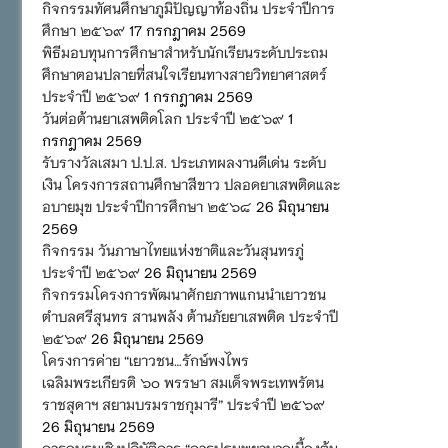
กิจกรรมทัศนศึกษาภูมิปัญญาท้องถิ่น ประจำปีการ
ศึกษา ๒๕๖๙
17 กรกฎาคม 2569
พิธีมอบทุนการศึกษาสำหรับนักเรียนระดับประถม
ศึกษาตอนปลายที่สนใจเรียนทางสายวิทยาศาสตร์
ประจำปี ๒๕๖๙
1 กรกฎาคม 2569
วันต่อต้านยาเสพติดโลก ประจำปี ๒๕๖๙
1
กรกฎาคม 2569
รับรางวัลเสมา ป.ป.ส. ประเภทผลงานดีเด่น ระดับ
เงิน โครงการสถานศึกษาสีขาว ปลอดยาเสพติดและ
อบายมุข ประจำปีการศึกษา ๒๕๖๘
26 มิถุนายน
2569
กิจกรรม วันภาษาไทยแห่งชาติและวันสุนทรภู่
ประจำปี ๒๕๖๙
26 มิถุนายน 2569
กิจกรรมโครงการพัฒนาศักยภาพแกนนำเยาวชน
ตำบลศรีสุนทร สานพลัง ต้านภัยยาเสพติด ประจำปี
๒๕๖๙
26 มิถุนายน 2569
โครงการค่าย “เยาวชน…รักษ์พงไพร
เฉลิมพระเกียรติ ๖๐ พรรษา สมเด็จพระเทพรัตน
ราชสุดาฯ สยามบรมราชกุมารี” ประจำปี ๒๕๖๙
26 มิถุนายน 2569
การอบรมเชิงปฏิบัติการ “การปฐมพยาบาลเบื้องต้น