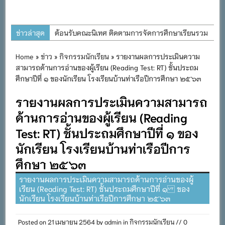
ข่าวล่าสุด
ต้อนรับคณะนิเทศ ติดตามการจัดการศึกษาเรียนรวม
ประจำปีการศึกษา ๒๕๖๙
Home
»
ข่าว
»
กิจกรรมนักเรียน
» รายงานผลการประเมินความ
การอบรมการจัดทำแผนพัฒนาการจัดการศึกษาและ
สามารถด้านการอ่านของผู้เรียน (Reading Test: RT) ชั้นประถม
แผนปฏิบัติการประจำปีของโรงเรียนในสังกัด
ศึกษาปีที่ ๑ ของนักเรียน โรงเรียนบ้านท่าเรือปีการศึกษา ๒๕๖๓
สำนักงานเขตพื้นที่การศึกษาประถมศึกษาภูเก็ต
รายงานผลการประเมินความสามารถ
พิธีถวายเครื่องราชสักการะ วางพานพุ่ม และจุด
ด้านการอ่านของผู้เรียน (Reading
เทียนถวายพระพรชัยมงคล เนื่องในโอกาสวันเฉลิม
Test: RT) ชั้นประถมศึกษาปีที่ ๑ ของ
พระชนมพรรษา พระบาทสมเด็จพระเจ้าอยู่หัว ๒๘
นักเรียน โรงเรียนบ้านท่าเรือปีการ
กรกฎาคม ๒๕๖๙
ศึกษา ๒๕๖๓
กิจกรรมถวายเทียนพรรษา สืบสานพระพุทธศาสนา
เนื่องในวันอาสาฬหบูชาและวันเข้าพรรษา
รายงานผลการประเมินความสามารถด้านการอ่านของผู้
เรียน (Reading Test: RT) ชั้นประถมศึกษาปีที่ ๑ ของ
กิจกรรม SAFETY FOR KIDS เสริมสร้างวินัยและ
นักเรียน โรงเรียนบ้านท่าเรือปีการศึกษา ๒๕๖๓
ความปลอดภัยในการใช้รถใช้ถนน
Posted on
21 เมษายน 2564
by
admin
in
กิจกรรมนักเรียน
// 0