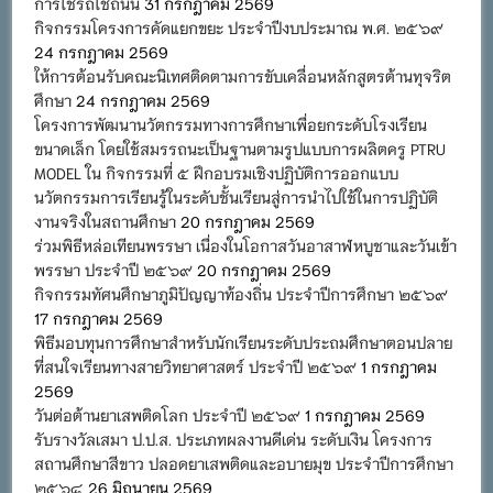
การใช้รถใช้ถนน
31 กรกฎาคม 2569
กิจกรรมโครงการคัดแยกขยะ ประจำปีงบประมาณ พ.ศ. ๒๕๖๙
24 กรกฎาคม 2569
ให้การต้อนรับคณะนิเทศติดตามการขับเคลื่อนหลักสูตรต้านทุจริต
ศึกษา
24 กรกฎาคม 2569
โครงการพัฒนานวัตกรรมทางการศึกษาเพื่อยกระดับโรงเรียน
ขนาดเล็ก โดยใช้สมรรถนะเป็นฐานตามรูปแบบการผลิตครู PTRU
MODEL ใน กิจกรรมที่ ๕ ฝึกอบรมเชิงปฏิบัติการออกแบบ
นวัตกรรมการเรียนรู้ในระดับชั้นเรียนสู่การนำไปใช้ในการปฏิบัติ
งานจริงในสถานศึกษา
20 กรกฎาคม 2569
ร่วมพิธีหล่อเทียนพรรษา เนื่องในโอกาสวันอาสาฬหบูชาและวันเข้า
พรรษา ประจำปี ๒๕๖๙
20 กรกฎาคม 2569
กิจกรรมทัศนศึกษาภูมิปัญญาท้องถิ่น ประจำปีการศึกษา ๒๕๖๙
17 กรกฎาคม 2569
พิธีมอบทุนการศึกษาสำหรับนักเรียนระดับประถมศึกษาตอนปลาย
ที่สนใจเรียนทางสายวิทยาศาสตร์ ประจำปี ๒๕๖๙
1 กรกฎาคม
2569
วันต่อต้านยาเสพติดโลก ประจำปี ๒๕๖๙
1 กรกฎาคม 2569
รับรางวัลเสมา ป.ป.ส. ประเภทผลงานดีเด่น ระดับเงิน โครงการ
สถานศึกษาสีขาว ปลอดยาเสพติดและอบายมุข ประจำปีการศึกษา
๒๕๖๘
26 มิถุนายน 2569