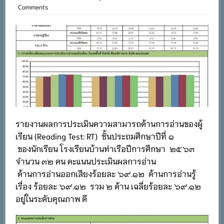
Comments
รายงานผลการประเมินความสามารถด้านการอ่านของผู้
เรียน (Reading Test: RT) ชั้นประถมศึกษาปีที่ ๑
ของนักเรียน โรงเรียนบ้านท่าเรือปีการศึกษา ๒๕๖๓
จำนวน ๓๒ คน คะแนนประเมินผลการอ่าน
ด้านการอ่านออกเสียงร้อยละ ๖๙.๑๒ ด้านการอ่านรู้
เรื่อง ร้อยละ ๖๙.๑๒ รวม ๒ ด้าน เฉลี่ยร้อยละ ๖๙.๑๒
อยู่ในระดับคุณภาพ ดี