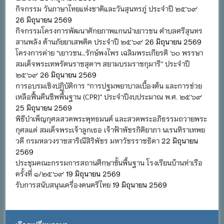
กิจกรรม วันภาษาไทยแห่งชาติและวันสุนทรภู่ ประจำปี ๒๕๖๙
26 มิถุนายน 2569
กิจกรรมโครงการพัฒนาศักยภาพแกนนำเยาวชน ตำบลศรีสุนทร
สานพลัง ต้านภัยยาเสพติด ประจำปี ๒๕๖๙
26 มิถุนายน 2569
โครงการค่าย “เยาวชน…รักษ์พงไพร เฉลิมพระเกียรติ ๖๐ พรรษา
สมเด็จพระเทพรัตนราชสุดาฯ สยามบรมราชกุมารี” ประจำปี
๒๕๖๙
26 มิถุนายน 2569
การอบรมเชิงปฏิบัติการ “การปฐมพยาบาลเบื้องต้น และการช่วย
เหลือฟื้นคืนชีพพื้นฐาน (CPR)” ประจำปีงบประมาณ พ.ศ. ๒๕๖๙
25 มิถุนายน 2569
พิธีบำเพ็ญกุศลสวดพระพุทธมนต์ และสวดพระอภิธรรมถวายพระ
กุศลแด่ สมเด็จพระเจ้าลูกเธอ เจ้าฟ้าพัชรกิติยาภา นเรนทิราเทพย
วดี กรมหลวงราชสาริณีสิริพัชร มหาวัชรราชธิดา
22 มิถุนายน
2569
ประชุมคณะกรรมการสถานศึกษาขั้นพื้นฐาน โรงเรียนบ้านท่าเรือ
ครั้งที่ ๑/๒๕๖๙
19 มิถุนายน 2569
รับการสนับสนุนเครื่องดนตรีไทย
19 มิถุนายน 2569