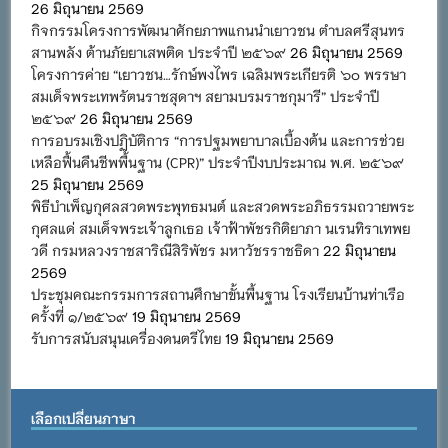
26 มิถุนายน 2569
กิจกรรมโครงการพัฒนาศักยภาพแกนนำเยาวชน ตำบลศรีสุนทร
สานพลัง ต้านภัยยาเสพติด ประจำปี ๒๕๖๙
26 มิถุนายน 2569
โครงการค่าย “เยาวชน…รักษ์พงไพร เฉลิมพระเกียรติ ๖๐ พรรษา
สมเด็จพระเทพรัตนราชสุดาฯ สยามบรมราชกุมารี” ประจำปี
๒๕๖๙
26 มิถุนายน 2569
การอบรมเชิงปฏิบัติการ “การปฐมพยาบาลเบื้องต้น และการช่วย
เหลือฟื้นคืนชีพพื้นฐาน (CPR)” ประจำปีงบประมาณ พ.ศ. ๒๕๖๙
25 มิถุนายน 2569
พิธีบำเพ็ญกุศลสวดพระพุทธมนต์ และสวดพระอภิธรรมถวายพระ
กุศลแด่ สมเด็จพระเจ้าลูกเธอ เจ้าฟ้าพัชรกิติยาภา นเรนทิราเทพย
วดี กรมหลวงราชสาริณีสิริพัชร มหาวัชรราชธิดา
22 มิถุนายน
2569
ประชุมคณะกรรมการสถานศึกษาขั้นพื้นฐาน โรงเรียนบ้านท่าเรือ
ครั้งที่ ๑/๒๕๖๙
19 มิถุนายน 2569
รับการสนับสนุนเครื่องดนตรีไทย
19 มิถุนายน 2569
เลือกเปลี่ยนภาษา