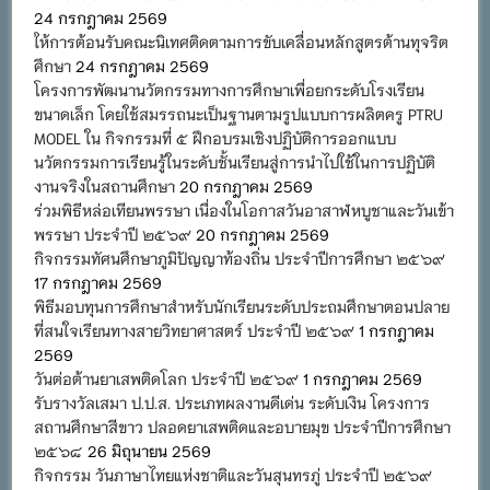
24 กรกฎาคม 2569
ให้การต้อนรับคณะนิเทศติดตามการขับเคลื่อนหลักสูตรต้านทุจริต
ศึกษา
24 กรกฎาคม 2569
โครงการพัฒนานวัตกรรมทางการศึกษาเพื่อยกระดับโรงเรียน
ขนาดเล็ก โดยใช้สมรรถนะเป็นฐานตามรูปแบบการผลิตครู PTRU
MODEL ใน กิจกรรมที่ ๕ ฝึกอบรมเชิงปฏิบัติการออกแบบ
นวัตกรรมการเรียนรู้ในระดับชั้นเรียนสู่การนำไปใช้ในการปฏิบัติ
งานจริงในสถานศึกษา
20 กรกฎาคม 2569
ร่วมพิธีหล่อเทียนพรรษา เนื่องในโอกาสวันอาสาฬหบูชาและวันเข้า
พรรษา ประจำปี ๒๕๖๙
20 กรกฎาคม 2569
กิจกรรมทัศนศึกษาภูมิปัญญาท้องถิ่น ประจำปีการศึกษา ๒๕๖๙
17 กรกฎาคม 2569
พิธีมอบทุนการศึกษาสำหรับนักเรียนระดับประถมศึกษาตอนปลาย
ที่สนใจเรียนทางสายวิทยาศาสตร์ ประจำปี ๒๕๖๙
1 กรกฎาคม
2569
วันต่อต้านยาเสพติดโลก ประจำปี ๒๕๖๙
1 กรกฎาคม 2569
รับรางวัลเสมา ป.ป.ส. ประเภทผลงานดีเด่น ระดับเงิน โครงการ
สถานศึกษาสีขาว ปลอดยาเสพติดและอบายมุข ประจำปีการศึกษา
๒๕๖๘
26 มิถุนายน 2569
กิจกรรม วันภาษาไทยแห่งชาติและวันสุนทรภู่ ประจำปี ๒๕๖๙