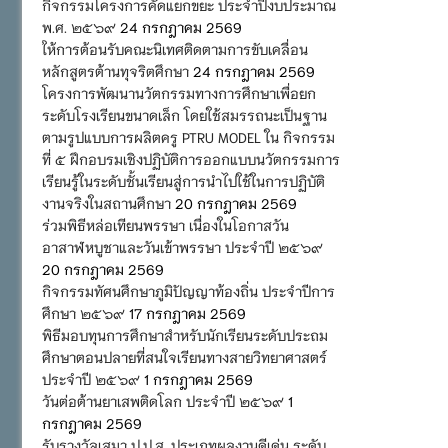
กิจกรรมโครงการคัดแยกขยะ ประจำปีงบประมาณ
พ.ศ. ๒๕๖๙
24 กรกฎาคม 2569
ให้การต้อนรับคณะนิเทศติดตามการขับเคลื่อน
หลักสูตรต้านทุจริตศึกษา
24 กรกฎาคม 2569
โครงการพัฒนานวัตกรรมทางการศึกษาเพื่อยก
ระดับโรงเรียนขนาดเล็ก โดยใช้สมรรถนะเป็นฐาน
ตามรูปแบบการผลิตครู PTRU MODEL ใน กิจกรรม
ที่ ๕ ฝึกอบรมเชิงปฏิบัติการออกแบบนวัตกรรมการ
เรียนรู้ในระดับชั้นเรียนสู่การนำไปใช้ในการปฏิบัติ
งานจริงในสถานศึกษา
20 กรกฎาคม 2569
ร่วมพิธีหล่อเทียนพรรษา เนื่องในโอกาสวัน
อาสาฬหบูชาและวันเข้าพรรษา ประจำปี ๒๕๖๙
20 กรกฎาคม 2569
กิจกรรมทัศนศึกษาภูมิปัญญาท้องถิ่น ประจำปีการ
ศึกษา ๒๕๖๙
17 กรกฎาคม 2569
พิธีมอบทุนการศึกษาสำหรับนักเรียนระดับประถม
ศึกษาตอนปลายที่สนใจเรียนทางสายวิทยาศาสตร์
ประจำปี ๒๕๖๙
1 กรกฎาคม 2569
วันต่อต้านยาเสพติดโลก ประจำปี ๒๕๖๙
1
กรกฎาคม 2569
รับรางวัลเสมา ป.ป.ส. ประเภทผลงานดีเด่น ระดับ