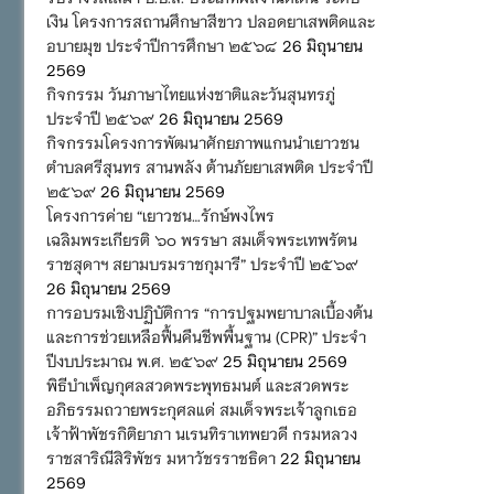
เงิน โครงการสถานศึกษาสีขาว ปลอดยาเสพติดและ
อบายมุข ประจำปีการศึกษา ๒๕๖๘
26 มิถุนายน
2569
กิจกรรม วันภาษาไทยแห่งชาติและวันสุนทรภู่
ประจำปี ๒๕๖๙
26 มิถุนายน 2569
กิจกรรมโครงการพัฒนาศักยภาพแกนนำเยาวชน
ตำบลศรีสุนทร สานพลัง ต้านภัยยาเสพติด ประจำปี
๒๕๖๙
26 มิถุนายน 2569
โครงการค่าย “เยาวชน…รักษ์พงไพร
เฉลิมพระเกียรติ ๖๐ พรรษา สมเด็จพระเทพรัตน
ราชสุดาฯ สยามบรมราชกุมารี” ประจำปี ๒๕๖๙
26 มิถุนายน 2569
การอบรมเชิงปฏิบัติการ “การปฐมพยาบาลเบื้องต้น
และการช่วยเหลือฟื้นคืนชีพพื้นฐาน (CPR)” ประจำ
ปีงบประมาณ พ.ศ. ๒๕๖๙
25 มิถุนายน 2569
พิธีบำเพ็ญกุศลสวดพระพุทธมนต์ และสวดพระ
อภิธรรมถวายพระกุศลแด่ สมเด็จพระเจ้าลูกเธอ
เจ้าฟ้าพัชรกิติยาภา นเรนทิราเทพยวดี กรมหลวง
ราชสาริณีสิริพัชร มหาวัชรราชธิดา
22 มิถุนายน
2569