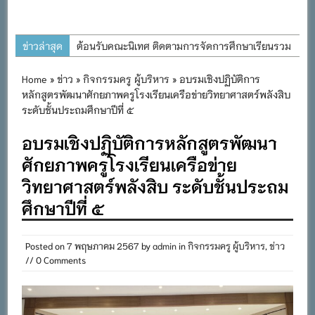
ข่าวล่าสุด
ต้อนรับคณะนิเทศ ติดตามการจัดการศึกษาเรียนรวม
ประจำปีการศึกษา ๒๕๖๙
Home
»
ข่าว
»
กิจกรรมครู ผู้บริหาร
» อบรมเชิงปฏิบัติการ
การอบรมการจัดทำแผนพัฒนาการจัดการศึกษาและ
หลักสูตรพัฒนาศักยภาพครูโรงเรียนเครือข่ายวิทยาศาสตร์พลังสิบ
แผนปฏิบัติการประจำปีของโรงเรียนในสังกัด
ระดับชั้นประถมศึกษาปีที่ ๕
สำนักงานเขตพื้นที่การศึกษาประถมศึกษาภูเก็ต
อบรมเชิงปฏิบัติการหลักสูตรพัฒนา
พิธีถวายเครื่องราชสักการะ วางพานพุ่ม และจุด
ศักยภาพครูโรงเรียนเครือข่าย
เทียนถวายพระพรชัยมงคล เนื่องในโอกาสวันเฉลิม
วิทยาศาสตร์พลังสิบ ระดับชั้นประถม
พระชนมพรรษา พระบาทสมเด็จพระเจ้าอยู่หัว ๒๘
ศึกษาปีที่ ๕
กรกฎาคม ๒๕๖๙
กิจกรรมถวายเทียนพรรษา สืบสานพระพุทธศาสนา
Posted on
7 พฤษภาคม 2567
by
admin
in
กิจกรรมครู ผู้บริหาร
,
ข่าว
เนื่องในวันอาสาฬหบูชาและวันเข้าพรรษา
// 0 Comments
กิจกรรม SAFETY FOR KIDS เสริมสร้างวินัยและ
ความปลอดภัยในการใช้รถใช้ถนน