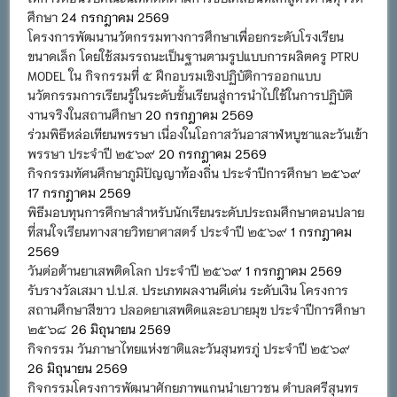
ศึกษา
24 กรกฎาคม 2569
โครงการพัฒนานวัตกรรมทางการศึกษาเพื่อยกระดับโรงเรียน
ขนาดเล็ก โดยใช้สมรรถนะเป็นฐานตามรูปแบบการผลิตครู PTRU
MODEL ใน กิจกรรมที่ ๕ ฝึกอบรมเชิงปฏิบัติการออกแบบ
นวัตกรรมการเรียนรู้ในระดับชั้นเรียนสู่การนำไปใช้ในการปฏิบัติ
งานจริงในสถานศึกษา
20 กรกฎาคม 2569
ร่วมพิธีหล่อเทียนพรรษา เนื่องในโอกาสวันอาสาฬหบูชาและวันเข้า
พรรษา ประจำปี ๒๕๖๙
20 กรกฎาคม 2569
กิจกรรมทัศนศึกษาภูมิปัญญาท้องถิ่น ประจำปีการศึกษา ๒๕๖๙
17 กรกฎาคม 2569
พิธีมอบทุนการศึกษาสำหรับนักเรียนระดับประถมศึกษาตอนปลาย
ที่สนใจเรียนทางสายวิทยาศาสตร์ ประจำปี ๒๕๖๙
1 กรกฎาคม
2569
วันต่อต้านยาเสพติดโลก ประจำปี ๒๕๖๙
1 กรกฎาคม 2569
รับรางวัลเสมา ป.ป.ส. ประเภทผลงานดีเด่น ระดับเงิน โครงการ
สถานศึกษาสีขาว ปลอดยาเสพติดและอบายมุข ประจำปีการศึกษา
๒๕๖๘
26 มิถุนายน 2569
กิจกรรม วันภาษาไทยแห่งชาติและวันสุนทรภู่ ประจำปี ๒๕๖๙
26 มิถุนายน 2569
กิจกรรมโครงการพัฒนาศักยภาพแกนนำเยาวชน ตำบลศรีสุนทร