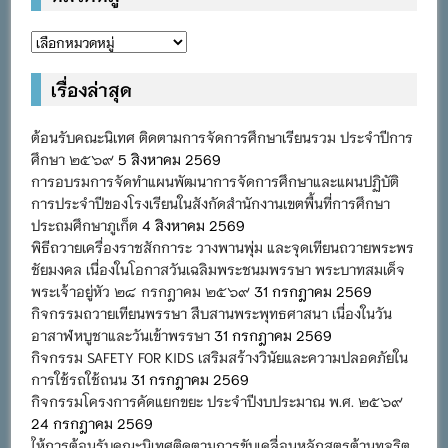
หมวด
หมู่
เรื่องล่าสุด
ต้อนรับคณะนิเทศ ติดตามการจัดการศึกษาเรียนรวม ประจำปีการ
ศึกษา ๒๕๖๙
5 สิงหาคม 2569
การอบรมการจัดทำแผนพัฒนาการจัดการศึกษาและแผนปฏิบัติ
การประจำปีของโรงเรียนในสังกัดสำนักงานเขตพื้นที่การศึกษา
ประถมศึกษาภูเก็ต
4 สิงหาคม 2569
พิธีถวายเครื่องราชสักการะ วางพานพุ่ม และจุดเทียนถวายพระพร
ชัยมงคล เนื่องในโอกาสวันเฉลิมพระชนมพรรษา พระบาทสมเด็จ
พระเจ้าอยู่หัว ๒๘ กรกฎาคม ๒๕๖๙
31 กรกฎาคม 2569
กิจกรรมถวายเทียนพรรษา สืบสานพระพุทธศาสนา เนื่องในวัน
อาสาฬหบูชาและวันเข้าพรรษา
31 กรกฎาคม 2569
กิจกรรม SAFETY FOR KIDS เสริมสร้างวินัยและความปลอดภัยใน
การใช้รถใช้ถนน
31 กรกฎาคม 2569
กิจกรรมโครงการคัดแยกขยะ ประจำปีงบประมาณ พ.ศ. ๒๕๖๙
24 กรกฎาคม 2569
ให้การต้อนรับคณะนิเทศติดตามการขับเคลื่อนหลักสูตรต้านทุจริต