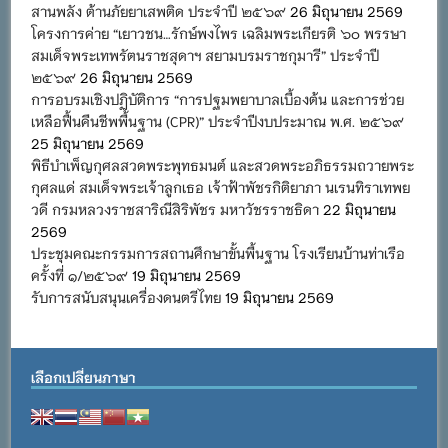
สานพลัง ต้านภัยยาเสพติด ประจำปี ๒๕๖๙
26 มิถุนายน 2569
โครงการค่าย “เยาวชน…รักษ์พงไพร เฉลิมพระเกียรติ ๖๐ พรรษา
สมเด็จพระเทพรัตนราชสุดาฯ สยามบรมราชกุมารี” ประจำปี
๒๕๖๙
26 มิถุนายน 2569
การอบรมเชิงปฏิบัติการ “การปฐมพยาบาลเบื้องต้น และการช่วย
เหลือฟื้นคืนชีพพื้นฐาน (CPR)” ประจำปีงบประมาณ พ.ศ. ๒๕๖๙
25 มิถุนายน 2569
พิธีบำเพ็ญกุศลสวดพระพุทธมนต์ และสวดพระอภิธรรมถวายพระ
กุศลแด่ สมเด็จพระเจ้าลูกเธอ เจ้าฟ้าพัชรกิติยาภา นเรนทิราเทพย
วดี กรมหลวงราชสาริณีสิริพัชร มหาวัชรราชธิดา
22 มิถุนายน
2569
ประชุมคณะกรรมการสถานศึกษาขั้นพื้นฐาน โรงเรียนบ้านท่าเรือ
ครั้งที่ ๑/๒๕๖๙
19 มิถุนายน 2569
รับการสนับสนุนเครื่องดนตรีไทย
19 มิถุนายน 2569
เลือกเปลี่ยนภาษา