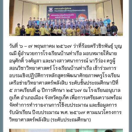
วันที่ ๖ – ๗ พฤษภาคม ๒๕๖๗ ว่าที่ร้อยตรีวชิรพันธุ์ บุญ
ณมี ผู้อำนวยการโรงเรียนบ้านท่าเรือ มอบหมายให้นาย
อนุศักดิ์ วงศ์มูสา และนางสาวศนาการณ์ นาวีว่อง ครูผู้
สอนวิชาวิทยาศาสตร์ โรงเรียนบ้านท่าเรือ เข้าร่วมการ
อบรมเชิงปฏิบัติการหลักสูตรพัฒนาศักยภาพครูโรงเรียน
เครือข่ายวิทยาศาสตร์พลังสิบ ระดับชั้นประถมศึกษาปีที่
๕ ภาคเรียนที่ ๑ ปีการศึกษา ๒๕๖๗ ณ โรงเรียนอนุบาล
ภูเก็ต อำเภอเมือง จังหวัดภูเก็ต เพื่อการเตรียมความพร้อม
จัดทำการทำรายงานการใช้งบประมาณ และข้อมูลการ
รับนักเรียน ปีงบประมาณ พ.ศ. ๒๕๖๗ ตามแนวโครงการ
วิทยาศาสตร์พลังสิบ (ระดับประถมศึกษา)