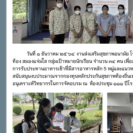
วันที่ ๑ ธันวาคม ๒๕๖๔ งานส่งเสริมสุขภาพอนามัย โรงเรี
ท้อง สมองแจ่มใส กลุ่มเป้าหมายนักเรียน จำนวน ๓๔ คน เพ
การรับประทานอาหารเช้าที่มีสารอาหารหลัก 5 หมู่และแนวทา
สนับสนุนงบประมาณจากกองทุนหลักประกันสุขภาพท้องถิ่น
อนุเคราะห์วิทยากรในการจัดอบรม ณ ห้องประชุม ๑๑๑ ปีโรงเ