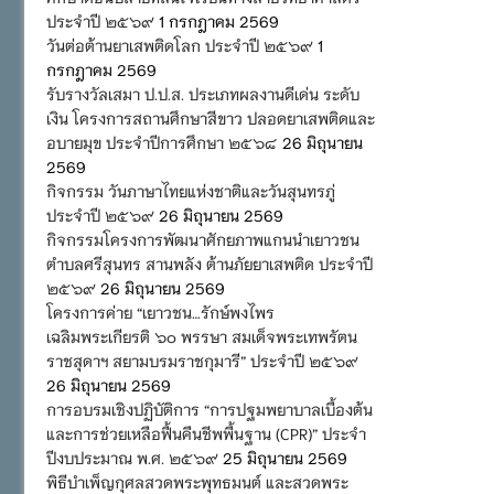
ประจำปี ๒๕๖๙
1 กรกฎาคม 2569
วันต่อต้านยาเสพติดโลก ประจำปี ๒๕๖๙
1
กรกฎาคม 2569
รับรางวัลเสมา ป.ป.ส. ประเภทผลงานดีเด่น ระดับ
เงิน โครงการสถานศึกษาสีขาว ปลอดยาเสพติดและ
อบายมุข ประจำปีการศึกษา ๒๕๖๘
26 มิถุนายน
2569
กิจกรรม วันภาษาไทยแห่งชาติและวันสุนทรภู่
ประจำปี ๒๕๖๙
26 มิถุนายน 2569
กิจกรรมโครงการพัฒนาศักยภาพแกนนำเยาวชน
ตำบลศรีสุนทร สานพลัง ต้านภัยยาเสพติด ประจำปี
๒๕๖๙
26 มิถุนายน 2569
โครงการค่าย “เยาวชน…รักษ์พงไพร
เฉลิมพระเกียรติ ๖๐ พรรษา สมเด็จพระเทพรัตน
ราชสุดาฯ สยามบรมราชกุมารี” ประจำปี ๒๕๖๙
26 มิถุนายน 2569
การอบรมเชิงปฏิบัติการ “การปฐมพยาบาลเบื้องต้น
และการช่วยเหลือฟื้นคืนชีพพื้นฐาน (CPR)” ประจำ
ปีงบประมาณ พ.ศ. ๒๕๖๙
25 มิถุนายน 2569
พิธีบำเพ็ญกุศลสวดพระพุทธมนต์ และสวดพระ