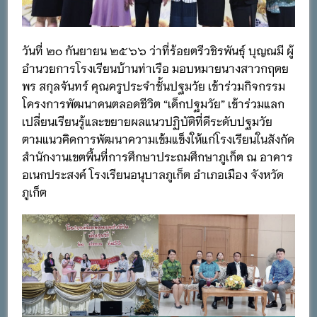
วันที่ ๒๐ กันยายน ๒๕๖๖ ว่าที่ร้อยตรีวชิรพันธุ์ บุญณมี ผู้
อำนวยการโรงเรียนบ้านท่าเรือ มอบหมายนางสาวกฤตย
พร สกุลจันทร์ คุณครูประจำชั้นปฐมวัย เข้าร่วมกิจกรรม
โครงการพัฒนาคนตลอดชีวิต “เด็กปฐมวัย” เข้าร่วมแลก
เปลี่ยนเรียนรู้และขยายผลแนวปฏิบัติที่ดีระดับปฐมวัย
ตามแนวคิดการพัฒนาความเข้มแข็งให้แก่โรงเรียนในสังกัด
สำนักงานเขตพื้นที่การศึกษาประถมศึกษาภูเก็ต ณ อาคาร
อเนกประสงค์ โรงเรียนอนุบาลภูเก็ต อำเภอเมือง จังหวัด
ภูเก็ต