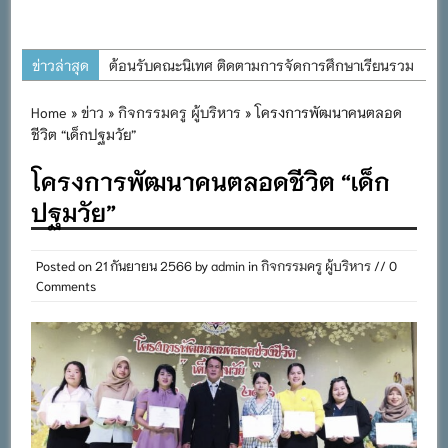
ข่าวล่าสุด
ต้อนรับคณะนิเทศ ติดตามการจัดการศึกษาเรียนรวม
ประจำปีการศึกษา ๒๕๖๙
Home
»
ข่าว
»
กิจกรรมครู ผู้บริหาร
» โครงการพัฒนาคนตลอด
การอบรมการจัดทำแผนพัฒนาการจัดการศึกษาและ
ชีวิต “เด็กปฐมวัย”
แผนปฏิบัติการประจำปีของโรงเรียนในสังกัด
โครงการพัฒนาคนตลอดชีวิต “เด็ก
สำนักงานเขตพื้นที่การศึกษาประถมศึกษาภูเก็ต
ปฐมวัย”
พิธีถวายเครื่องราชสักการะ วางพานพุ่ม และจุด
เทียนถวายพระพรชัยมงคล เนื่องในโอกาสวันเฉลิม
พระชนมพรรษา พระบาทสมเด็จพระเจ้าอยู่หัว ๒๘
Posted on
21 กันยายน 2566
by
admin
in
กิจกรรมครู ผู้บริหาร
// 0
Comments
กรกฎาคม ๒๕๖๙
กิจกรรมถวายเทียนพรรษา สืบสานพระพุทธศาสนา
เนื่องในวันอาสาฬหบูชาและวันเข้าพรรษา
กิจกรรม SAFETY FOR KIDS เสริมสร้างวินัยและ
ความปลอดภัยในการใช้รถใช้ถนน