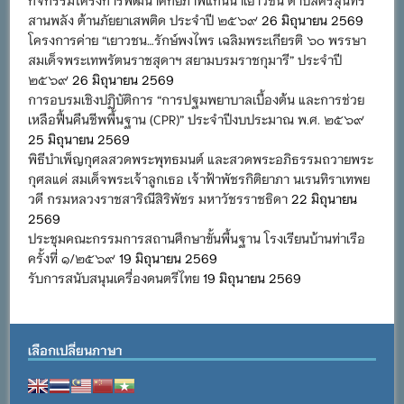
สานพลัง ต้านภัยยาเสพติด ประจำปี ๒๕๖๙
26 มิถุนายน 2569
โครงการค่าย “เยาวชน…รักษ์พงไพร เฉลิมพระเกียรติ ๖๐ พรรษา
สมเด็จพระเทพรัตนราชสุดาฯ สยามบรมราชกุมารี” ประจำปี
๒๕๖๙
26 มิถุนายน 2569
การอบรมเชิงปฏิบัติการ “การปฐมพยาบาลเบื้องต้น และการช่วย
เหลือฟื้นคืนชีพพื้นฐาน (CPR)” ประจำปีงบประมาณ พ.ศ. ๒๕๖๙
25 มิถุนายน 2569
พิธีบำเพ็ญกุศลสวดพระพุทธมนต์ และสวดพระอภิธรรมถวายพระ
กุศลแด่ สมเด็จพระเจ้าลูกเธอ เจ้าฟ้าพัชรกิติยาภา นเรนทิราเทพย
วดี กรมหลวงราชสาริณีสิริพัชร มหาวัชรราชธิดา
22 มิถุนายน
2569
ประชุมคณะกรรมการสถานศึกษาขั้นพื้นฐาน โรงเรียนบ้านท่าเรือ
ครั้งที่ ๑/๒๕๖๙
19 มิถุนายน 2569
รับการสนับสนุนเครื่องดนตรีไทย
19 มิถุนายน 2569
เลือกเปลี่ยนภาษา