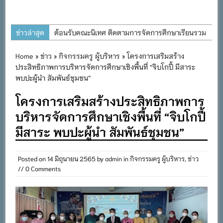
ข่าวล่าสุด
ต้อนรับคณะนิเทศ ติดตามการจัดการศึกษาเรียนรวม
ประจำปีการศึกษา ๒๕๖๙
Home
»
ข่าว
»
กิจกรรมครู ผู้บริหาร
» โครงการเสริมสร้าง
การอบรมการจัดทำแผนพัฒนาการจัดการศึกษาและ
ประสิทธิภาพการบริหารจัดการศึกษาเชิงพื้นที่ “จิบโกปี้ มีสาระ
แผนปฏิบัติการประจำปีของโรงเรียนในสังกัด
พบปะผู้นำ สัมพันธ์ชุมชน”
สำนักงานเขตพื้นที่การศึกษาประถมศึกษาภูเก็ต
โครงการเสริมสร้างประสิทธิภาพการ
พิธีถวายเครื่องราชสักการะ วางพานพุ่ม และจุด
บริหารจัดการศึกษาเชิงพื้นที่ “จิบโกปี้
เทียนถวายพระพรชัยมงคล เนื่องในโอกาสวันเฉลิม
มีสาระ พบปะผู้นำ สัมพันธ์ชุมชน”
พระชนมพรรษา พระบาทสมเด็จพระเจ้าอยู่หัว ๒๘
กรกฎาคม ๒๕๖๙
Posted on
14 มิถุนายน 2565
by
admin
in
กิจกรรมครู ผู้บริหาร
,
ข่าว
กิจกรรมถวายเทียนพรรษา สืบสานพระพุทธศาสนา
// 0 Comments
เนื่องในวันอาสาฬหบูชาและวันเข้าพรรษา
กิจกรรม SAFETY FOR KIDS เสริมสร้างวินัยและ
ความปลอดภัยในการใช้รถใช้ถนน