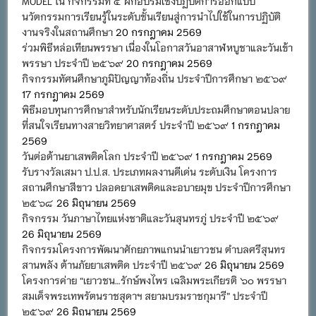
MODEL ใน กิจกรรมที่ ๕ ฝึกอบรมเชิงปฏิบัติการออกแบบ
นวัตกรรมการเรียนรู้ในระดับชั้นเรียนสู่การนำไปใช้ในการปฏิบัติ
งานจริงในสถานศึกษา
20 กรกฎาคม 2569
ร่วมพิธีหล่อเทียนพรรษา เนื่องในโอกาสวันอาสาฬหบูชาและวันเข้า
พรรษา ประจำปี ๒๕๖๙
20 กรกฎาคม 2569
กิจกรรมทัศนศึกษาภูมิปัญญาท้องถิ่น ประจำปีการศึกษา ๒๕๖๙
17 กรกฎาคม 2569
พิธีมอบทุนการศึกษาสำหรับนักเรียนระดับประถมศึกษาตอนปลาย
ที่สนใจเรียนทางสายวิทยาศาสตร์ ประจำปี ๒๕๖๙
1 กรกฎาคม
2569
วันต่อต้านยาเสพติดโลก ประจำปี ๒๕๖๙
1 กรกฎาคม 2569
รับรางวัลเสมา ป.ป.ส. ประเภทผลงานดีเด่น ระดับเงิน โครงการ
สถานศึกษาสีขาว ปลอดยาเสพติดและอบายมุข ประจำปีการศึกษา
๒๕๖๘
26 มิถุนายน 2569
กิจกรรม วันภาษาไทยแห่งชาติและวันสุนทรภู่ ประจำปี ๒๕๖๙
26 มิถุนายน 2569
กิจกรรมโครงการพัฒนาศักยภาพแกนนำเยาวชน ตำบลศรีสุนทร
สานพลัง ต้านภัยยาเสพติด ประจำปี ๒๕๖๙
26 มิถุนายน 2569
โครงการค่าย “เยาวชน…รักษ์พงไพร เฉลิมพระเกียรติ ๖๐ พรรษา
สมเด็จพระเทพรัตนราชสุดาฯ สยามบรมราชกุมารี” ประจำปี
๒๕๖๙
26 มิถุนายน 2569