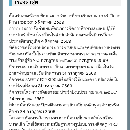
เรื่องล่าสุด
ต้อนรับคณะนิเทศ ติดตามการจัดการศึกษาเรียนรวม ประจำปีการ
ศึกษา ๒๕๖๙
5 สิงหาคม 2569
การอบรมการจัดทำแผนพัฒนาการจัดการศึกษาและแผนปฏิบัติ
การประจำปีของโรงเรียนในสังกัดสำนักงานเขตพื้นที่การศึกษา
ประถมศึกษาภูเก็ต
4 สิงหาคม 2569
พิธีถวายเครื่องราชสักการะ วางพานพุ่ม และจุดเทียนถวายพระพร
ชัยมงคล เนื่องในโอกาสวันเฉลิมพระชนมพรรษา พระบาทสมเด็จ
พระเจ้าอยู่หัว ๒๘ กรกฎาคม ๒๕๖๙
31 กรกฎาคม 2569
กิจกรรมถวายเทียนพรรษา สืบสานพระพุทธศาสนา เนื่องในวัน
อาสาฬหบูชาและวันเข้าพรรษา
31 กรกฎาคม 2569
กิจกรรม SAFETY FOR KIDS เสริมสร้างวินัยและความปลอดภัยใน
การใช้รถใช้ถนน
31 กรกฎาคม 2569
กิจกรรมโครงการคัดแยกขยะ ประจำปีงบประมาณ พ.ศ. ๒๕๖๙
24 กรกฎาคม 2569
ให้การต้อนรับคณะนิเทศติดตามการขับเคลื่อนหลักสูตรต้านทุจริต
ศึกษา
24 กรกฎาคม 2569
โครงการพัฒนานวัตกรรมทางการศึกษาเพื่อยกระดับโรงเรียน
ขนาดเล็ก โดยใช้สมรรถนะเป็นฐานตามรูปแบบการผลิตครู PTRU