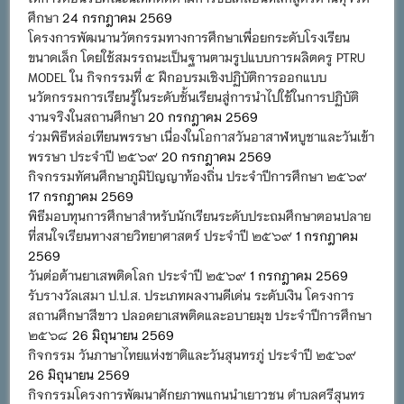
ศึกษา
24 กรกฎาคม 2569
โครงการพัฒนานวัตกรรมทางการศึกษาเพื่อยกระดับโรงเรียน
ขนาดเล็ก โดยใช้สมรรถนะเป็นฐานตามรูปแบบการผลิตครู PTRU
MODEL ใน กิจกรรมที่ ๕ ฝึกอบรมเชิงปฏิบัติการออกแบบ
นวัตกรรมการเรียนรู้ในระดับชั้นเรียนสู่การนำไปใช้ในการปฏิบัติ
งานจริงในสถานศึกษา
20 กรกฎาคม 2569
ร่วมพิธีหล่อเทียนพรรษา เนื่องในโอกาสวันอาสาฬหบูชาและวันเข้า
พรรษา ประจำปี ๒๕๖๙
20 กรกฎาคม 2569
กิจกรรมทัศนศึกษาภูมิปัญญาท้องถิ่น ประจำปีการศึกษา ๒๕๖๙
17 กรกฎาคม 2569
พิธีมอบทุนการศึกษาสำหรับนักเรียนระดับประถมศึกษาตอนปลาย
ที่สนใจเรียนทางสายวิทยาศาสตร์ ประจำปี ๒๕๖๙
1 กรกฎาคม
2569
วันต่อต้านยาเสพติดโลก ประจำปี ๒๕๖๙
1 กรกฎาคม 2569
รับรางวัลเสมา ป.ป.ส. ประเภทผลงานดีเด่น ระดับเงิน โครงการ
สถานศึกษาสีขาว ปลอดยาเสพติดและอบายมุข ประจำปีการศึกษา
๒๕๖๘
26 มิถุนายน 2569
กิจกรรม วันภาษาไทยแห่งชาติและวันสุนทรภู่ ประจำปี ๒๕๖๙
26 มิถุนายน 2569
กิจกรรมโครงการพัฒนาศักยภาพแกนนำเยาวชน ตำบลศรีสุนทร