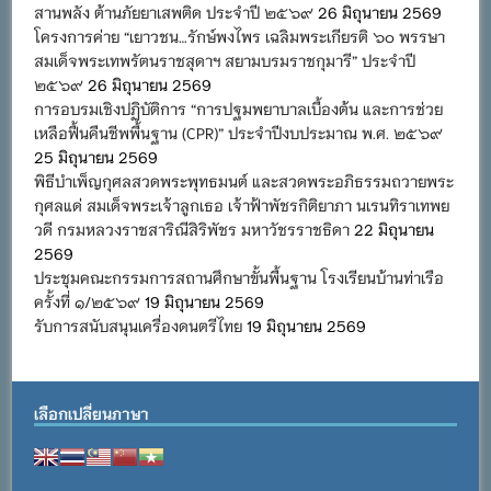
สานพลัง ต้านภัยยาเสพติด ประจำปี ๒๕๖๙
26 มิถุนายน 2569
โครงการค่าย “เยาวชน…รักษ์พงไพร เฉลิมพระเกียรติ ๖๐ พรรษา
สมเด็จพระเทพรัตนราชสุดาฯ สยามบรมราชกุมารี” ประจำปี
๒๕๖๙
26 มิถุนายน 2569
การอบรมเชิงปฏิบัติการ “การปฐมพยาบาลเบื้องต้น และการช่วย
เหลือฟื้นคืนชีพพื้นฐาน (CPR)” ประจำปีงบประมาณ พ.ศ. ๒๕๖๙
25 มิถุนายน 2569
พิธีบำเพ็ญกุศลสวดพระพุทธมนต์ และสวดพระอภิธรรมถวายพระ
กุศลแด่ สมเด็จพระเจ้าลูกเธอ เจ้าฟ้าพัชรกิติยาภา นเรนทิราเทพย
วดี กรมหลวงราชสาริณีสิริพัชร มหาวัชรราชธิดา
22 มิถุนายน
2569
ประชุมคณะกรรมการสถานศึกษาขั้นพื้นฐาน โรงเรียนบ้านท่าเรือ
ครั้งที่ ๑/๒๕๖๙
19 มิถุนายน 2569
รับการสนับสนุนเครื่องดนตรีไทย
19 มิถุนายน 2569
เลือกเปลี่ยนภาษา