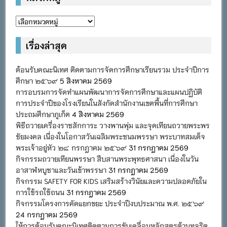
หมวด
หมู่
เรื่องล่าสุด
ต้อนรับคณะนิเทศ ติดตามการจัดการศึกษาเรียนรวม ประจำปีการ
ศึกษา ๒๕๖๙
5 สิงหาคม 2569
การอบรมการจัดทำแผนพัฒนาการจัดการศึกษาและแผนปฏิบัติ
การประจำปีของโรงเรียนในสังกัดสำนักงานเขตพื้นที่การศึกษา
ประถมศึกษาภูเก็ต
4 สิงหาคม 2569
พิธีถวายเครื่องราชสักการะ วางพานพุ่ม และจุดเทียนถวายพระพร
ชัยมงคล เนื่องในโอกาสวันเฉลิมพระชนมพรรษา พระบาทสมเด็จ
พระเจ้าอยู่หัว ๒๘ กรกฎาคม ๒๕๖๙
31 กรกฎาคม 2569
กิจกรรมถวายเทียนพรรษา สืบสานพระพุทธศาสนา เนื่องในวัน
อาสาฬหบูชาและวันเข้าพรรษา
31 กรกฎาคม 2569
กิจกรรม SAFETY FOR KIDS เสริมสร้างวินัยและความปลอดภัยใน
การใช้รถใช้ถนน
31 กรกฎาคม 2569
กิจกรรมโครงการคัดแยกขยะ ประจำปีงบประมาณ พ.ศ. ๒๕๖๙
24 กรกฎาคม 2569
ให้การต้อนรับคณะนิเทศติดตามการขับเคลื่อนหลักสูตรต้านทุจริต