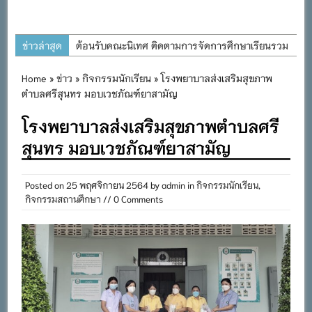
ข่าวล่าสุด
ต้อนรับคณะนิเทศ ติดตามการจัดการศึกษาเรียนรวม
ประจำปีการศึกษา ๒๕๖๙
Home
»
ข่าว
»
กิจกรรมนักเรียน
» โรงพยาบาลส่งเสริมสุขภาพ
การอบรมการจัดทำแผนพัฒนาการจัดการศึกษาและ
ตำบลศรีสุนทร มอบเวชภัณฑ์ยาสามัญ
แผนปฏิบัติการประจำปีของโรงเรียนในสังกัด
โรงพยาบาลส่งเสริมสุขภาพตำบลศรี
สำนักงานเขตพื้นที่การศึกษาประถมศึกษาภูเก็ต
สุนทร มอบเวชภัณฑ์ยาสามัญ
พิธีถวายเครื่องราชสักการะ วางพานพุ่ม และจุด
เทียนถวายพระพรชัยมงคล เนื่องในโอกาสวันเฉลิม
พระชนมพรรษา พระบาทสมเด็จพระเจ้าอยู่หัว ๒๘
Posted on
25 พฤศจิกายน 2564
by
admin
in
กิจกรรมนักเรียน
,
กิจกรรมสถานศึกษา
// 0 Comments
กรกฎาคม ๒๕๖๙
กิจกรรมถวายเทียนพรรษา สืบสานพระพุทธศาสนา
เนื่องในวันอาสาฬหบูชาและวันเข้าพรรษา
กิจกรรม SAFETY FOR KIDS เสริมสร้างวินัยและ
ความปลอดภัยในการใช้รถใช้ถนน