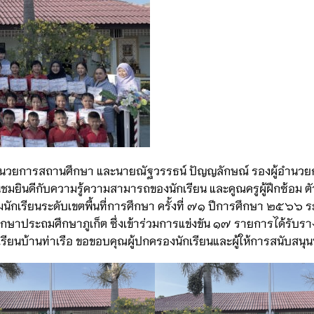
ี ผู้อำนวยการสถานศึกษา และนายณัฐวรรธน์ ปัญญลักษณ์ รองผู้อำน
นชมยินดีกับความรู้ความสามารถของนักเรียน และคูณครูผู้ฝึกซ้อม ต
นักเรียนระดับเขตพื้นที่การศึกษา ครั้งที่ ๗๑ ปีการศึกษา ๒๕๖๖ ระห
าประถมศึกษาภูเก็ต ซึ่งเข้าร่วมการแข่งขัน ๑๗ รายการได้รับรา
รียนบ้านท่าเรือ ขอขอบคุณผู้ปกครองนักเรียนและผู้ให้การสนับสนุน