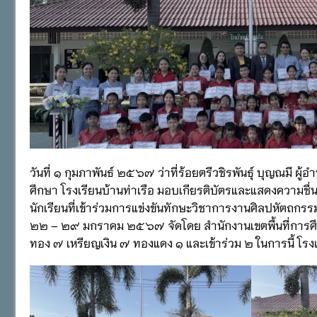
วันที่ ๑ กุมภาพันธ์ ๒๕๖๗ ว่าที่ร้อยตรีวชิรพันธุ์ บุญณม
ศึกษา โรงเรียนบ้านท่าเรือ มอบเกียรติบัตรและแสดงความชื่
นักเรียนที่เข้าร่วมการแข่งขันทักษะวิชาการงานศิลปหัตถกรรม
๒๒ – ๒๙ มกราคม ๒๕๖๗ จัดโดย สำนักงานเขตพื้นที่การศึกษ
ทอง ๗ เหรียญเงิน ๗ ทองแดง ๑ และเข้าร่วม ๒ ในการนี้ โรงเ