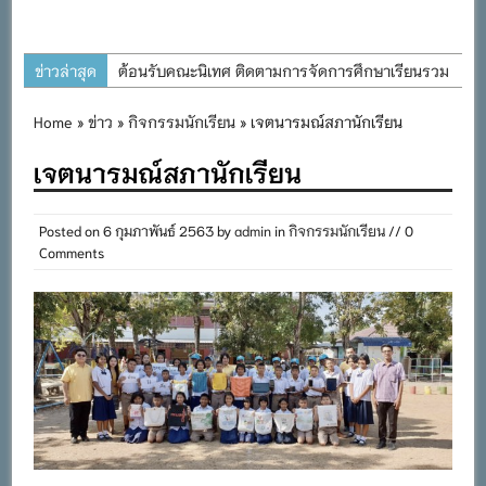
ข่าวล่าสุด
ต้อนรับคณะนิเทศ ติดตามการจัดการศึกษาเรียนรวม
ประจำปีการศึกษา ๒๕๖๙
Home
»
ข่าว
»
กิจกรรมนักเรียน
» เจตนารมณ์สภานักเรียน
การอบรมการจัดทำแผนพัฒนาการจัดการศึกษาและ
เจตนารมณ์สภานักเรียน
แผนปฏิบัติการประจำปีของโรงเรียนในสังกัด
สำนักงานเขตพื้นที่การศึกษาประถมศึกษาภูเก็ต
พิธีถวายเครื่องราชสักการะ วางพานพุ่ม และจุด
Posted on
6 กุมภาพันธ์ 2563
by
admin
in
กิจกรรมนักเรียน
// 0
Comments
เทียนถวายพระพรชัยมงคล เนื่องในโอกาสวันเฉลิม
พระชนมพรรษา พระบาทสมเด็จพระเจ้าอยู่หัว ๒๘
กรกฎาคม ๒๕๖๙
กิจกรรมถวายเทียนพรรษา สืบสานพระพุทธศาสนา
เนื่องในวันอาสาฬหบูชาและวันเข้าพรรษา
กิจกรรม SAFETY FOR KIDS เสริมสร้างวินัยและ
ความปลอดภัยในการใช้รถใช้ถนน