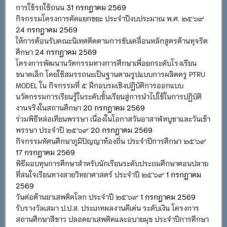
การใช้รถใช้ถนน
31 กรกฎาคม 2569
กิจกรรมโครงการคัดแยกขยะ ประจำปีงบประมาณ พ.ศ. ๒๕๖๙
24 กรกฎาคม 2569
ให้การต้อนรับคณะนิเทศติดตามการขับเคลื่อนหลักสูตรต้านทุจริต
ศึกษา
24 กรกฎาคม 2569
โครงการพัฒนานวัตกรรมทางการศึกษาเพื่อยกระดับโรงเรียน
ขนาดเล็ก โดยใช้สมรรถนะเป็นฐานตามรูปแบบการผลิตครู PTRU
MODEL ใน กิจกรรมที่ ๕ ฝึกอบรมเชิงปฏิบัติการออกแบบ
นวัตกรรมการเรียนรู้ในระดับชั้นเรียนสู่การนำไปใช้ในการปฏิบัติ
งานจริงในสถานศึกษา
20 กรกฎาคม 2569
ร่วมพิธีหล่อเทียนพรรษา เนื่องในโอกาสวันอาสาฬหบูชาและวันเข้า
พรรษา ประจำปี ๒๕๖๙
20 กรกฎาคม 2569
กิจกรรมทัศนศึกษาภูมิปัญญาท้องถิ่น ประจำปีการศึกษา ๒๕๖๙
17 กรกฎาคม 2569
พิธีมอบทุนการศึกษาสำหรับนักเรียนระดับประถมศึกษาตอนปลาย
ที่สนใจเรียนทางสายวิทยาศาสตร์ ประจำปี ๒๕๖๙
1 กรกฎาคม
2569
วันต่อต้านยาเสพติดโลก ประจำปี ๒๕๖๙
1 กรกฎาคม 2569
รับรางวัลเสมา ป.ป.ส. ประเภทผลงานดีเด่น ระดับเงิน โครงการ
สถานศึกษาสีขาว ปลอดยาเสพติดและอบายมุข ประจำปีการศึกษา