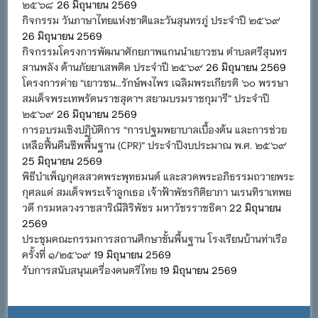
๒๕๖๘
26 มิถุนายน 2569
กิจกรรม วันภาษาไทยแห่งชาติและวันสุนทรภู่ ประจำปี ๒๕๖๙
26 มิถุนายน 2569
กิจกรรมโครงการพัฒนาศักยภาพแกนนำเยาวชน ตำบลศรีสุนทร
สานพลัง ต้านภัยยาเสพติด ประจำปี ๒๕๖๙
26 มิถุนายน 2569
โครงการค่าย “เยาวชน…รักษ์พงไพร เฉลิมพระเกียรติ ๖๐ พรรษา
สมเด็จพระเทพรัตนราชสุดาฯ สยามบรมราชกุมารี” ประจำปี
๒๕๖๙
26 มิถุนายน 2569
การอบรมเชิงปฏิบัติการ “การปฐมพยาบาลเบื้องต้น และการช่วย
เหลือฟื้นคืนชีพพื้นฐาน (CPR)” ประจำปีงบประมาณ พ.ศ. ๒๕๖๙
25 มิถุนายน 2569
พิธีบำเพ็ญกุศลสวดพระพุทธมนต์ และสวดพระอภิธรรมถวายพระ
กุศลแด่ สมเด็จพระเจ้าลูกเธอ เจ้าฟ้าพัชรกิติยาภา นเรนทิราเทพย
วดี กรมหลวงราชสาริณีสิริพัชร มหาวัชรราชธิดา
22 มิถุนายน
2569
ประชุมคณะกรรมการสถานศึกษาขั้นพื้นฐาน โรงเรียนบ้านท่าเรือ
ครั้งที่ ๑/๒๕๖๙
19 มิถุนายน 2569
รับการสนับสนุนเครื่องดนตรีไทย
19 มิถุนายน 2569