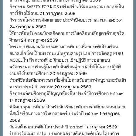
กิจกรรม SAFETY FOR KIDS เสริมสร้างวินัยและความปลอดภัยใน
การใช้รถใช้ถนน
31 กรกฎาคม 2569
กิจกรรมโครงการคัดแยกขยะ ประจำปีงบประมาณ พ.ศ. ๒๕๖๙
24 กรกฎาคม 2569
ให้การต้อนรับคณะนิเทศติดตามการขับเคลื่อนหลักสูตรต้านทุจริต
ศึกษา
24 กรกฎาคม 2569
โครงการพัฒนานวัตกรรมทางการศึกษาเพื่อยกระดับโรงเรียน
ขนาดเล็ก โดยใช้สมรรถนะเป็นฐานตามรูปแบบการผลิตครู PTRU
MODEL ใน กิจกรรมที่ ๕ ฝึกอบรมเชิงปฏิบัติการออกแบบ
นวัตกรรมการเรียนรู้ในระดับชั้นเรียนสู่การนำไปใช้ในการปฏิบัติ
งานจริงในสถานศึกษา
20 กรกฎาคม 2569
ร่วมพิธีหล่อเทียนพรรษา เนื่องในโอกาสวันอาสาฬหบูชาและวันเข้า
พรรษา ประจำปี ๒๕๖๙
20 กรกฎาคม 2569
กิจกรรมทัศนศึกษาภูมิปัญญาท้องถิ่น ประจำปีการศึกษา ๒๕๖๙
17 กรกฎาคม 2569
พิธีมอบทุนการศึกษาสำหรับนักเรียนระดับประถมศึกษาตอนปลาย
ที่สนใจเรียนทางสายวิทยาศาสตร์ ประจำปี ๒๕๖๙
1 กรกฎาคม
2569
วันต่อต้านยาเสพติดโลก ประจำปี ๒๕๖๙
1 กรกฎาคม 2569
รับรางวัลเสมา ป.ป.ส. ประเภทผลงานดีเด่น ระดับเงิน โครงการ