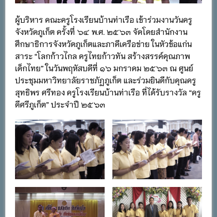
ผู้บริหาร คณะครูโรงเรียนบ้านท่าเรือ เข้าร่วมงานวันครู
จังหวัดภูเก็ต ครั้งที่ ๖๔ พ.ศ. ๒๕๖๓ จัดโดยสำนักงาน
ศึกษาธิการจังหวัดภูเก็ตและภาคีเครือข่าย ในหัวข้อแก่น
สาระ “โลกก้าวไกล ครูไทยก้าวทัน สร้างสรรค์คุณภาพ
เด็กไทย” ในวันพฤหัสบดีที่ ๑๖ มกราคม ๒๕๖๓ ณ ศูนย์
ประชุมมหาวิทยาลัยราชภัฏภูเก็ต และร่วมยินดีกับคุณครู
สุทธิพร ศรีทอง ครูโรงเรียนบ้านท่าเรือ ที่ได้รับรางวัล “ครู
ดีศรีภูเก็ต” ประจำปี ๒๕๖๓