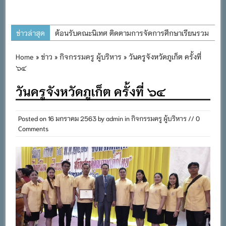
ข่าวล่าสุด
ต้อนรับคณะนิเทศ ติดตามการจัดการศึกษาเรียนรวม
ประจำปีการศึกษา ๒๕๖๙
Home
»
ข่าว
»
กิจกรรมครู ผู้บริหาร
» วันครูจังหวัดภูเก็ต ครั้งที่
การอบรมการจัดทำแผนพัฒนาการจัดการศึกษาและ
๖๔
แผนปฏิบัติการประจำปีของโรงเรียนในสังกัด
วันครูจังหวัดภูเก็ต ครั้งที่ ๖๔
สำนักงานเขตพื้นที่การศึกษาประถมศึกษาภูเก็ต
พิธีถวายเครื่องราชสักการะ วางพานพุ่ม และจุด
Posted on
16 มกราคม 2563
by
admin
in
กิจกรรมครู ผู้บริหาร
// 0
เทียนถวายพระพรชัยมงคล เนื่องในโอกาสวันเฉลิม
Comments
พระชนมพรรษา พระบาทสมเด็จพระเจ้าอยู่หัว ๒๘
กรกฎาคม ๒๕๖๙
กิจกรรมถวายเทียนพรรษา สืบสานพระพุทธศาสนา
เนื่องในวันอาสาฬหบูชาและวันเข้าพรรษา
กิจกรรม SAFETY FOR KIDS เสริมสร้างวินัยและ
ความปลอดภัยในการใช้รถใช้ถนน