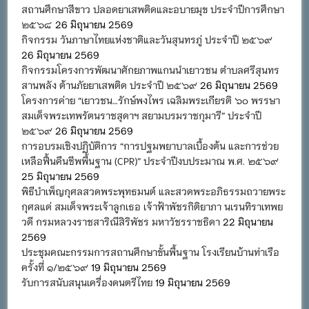
สถานศึกษาสีขาว ปลอดยาเสพติดและอบายมุข ประจำปีการศึกษา
๒๕๖๘
26 มิถุนายน 2569
กิจกรรม วันภาษาไทยแห่งชาติและวันสุนทรภู่ ประจำปี ๒๕๖๙
26 มิถุนายน 2569
กิจกรรมโครงการพัฒนาศักยภาพแกนนำเยาวชน ตำบลศรีสุนทร
สานพลัง ต้านภัยยาเสพติด ประจำปี ๒๕๖๙
26 มิถุนายน 2569
โครงการค่าย “เยาวชน…รักษ์พงไพร เฉลิมพระเกียรติ ๖๐ พรรษา
สมเด็จพระเทพรัตนราชสุดาฯ สยามบรมราชกุมารี” ประจำปี
๒๕๖๙
26 มิถุนายน 2569
การอบรมเชิงปฏิบัติการ “การปฐมพยาบาลเบื้องต้น และการช่วย
เหลือฟื้นคืนชีพพื้นฐาน (CPR)” ประจำปีงบประมาณ พ.ศ. ๒๕๖๙
25 มิถุนายน 2569
พิธีบำเพ็ญกุศลสวดพระพุทธมนต์ และสวดพระอภิธรรมถวายพระ
กุศลแด่ สมเด็จพระเจ้าลูกเธอ เจ้าฟ้าพัชรกิติยาภา นเรนทิราเทพย
วดี กรมหลวงราชสาริณีสิริพัชร มหาวัชรราชธิดา
22 มิถุนายน
2569
ประชุมคณะกรรมการสถานศึกษาขั้นพื้นฐาน โรงเรียนบ้านท่าเรือ
ครั้งที่ ๑/๒๕๖๙
19 มิถุนายน 2569
รับการสนับสนุนเครื่องดนตรีไทย
19 มิถุนายน 2569