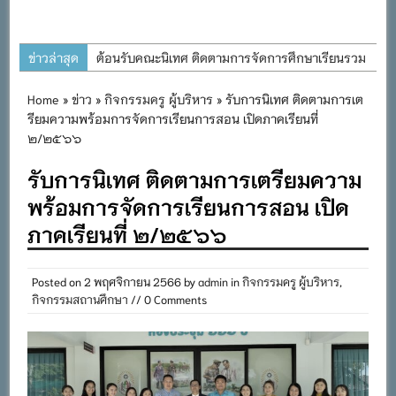
ข่าวล่าสุด
ต้อนรับคณะนิเทศ ติดตามการจัดการศึกษาเรียนรวม
ประจำปีการศึกษา ๒๕๖๙
Home
»
ข่าว
»
กิจกรรมครู ผู้บริหาร
» รับการนิเทศ ติดตามการเต
การอบรมการจัดทำแผนพัฒนาการจัดการศึกษาและ
รียมความพร้อมการจัดการเรียนการสอน เปิดภาคเรียนที่
แผนปฏิบัติการประจำปีของโรงเรียนในสังกัด
๒/๒๕๖๖
สำนักงานเขตพื้นที่การศึกษาประถมศึกษาภูเก็ต
รับการนิเทศ ติดตามการเตรียมความ
พิธีถวายเครื่องราชสักการะ วางพานพุ่ม และจุด
พร้อมการจัดการเรียนการสอน เปิด
เทียนถวายพระพรชัยมงคล เนื่องในโอกาสวันเฉลิม
ภาคเรียนที่ ๒/๒๕๖๖
พระชนมพรรษา พระบาทสมเด็จพระเจ้าอยู่หัว ๒๘
กรกฎาคม ๒๕๖๙
Posted on
2 พฤศจิกายน 2566
by
admin
in
กิจกรรมครู ผู้บริหาร
,
กิจกรรมถวายเทียนพรรษา สืบสานพระพุทธศาสนา
กิจกรรมสถานศึกษา
// 0 Comments
เนื่องในวันอาสาฬหบูชาและวันเข้าพรรษา
กิจกรรม SAFETY FOR KIDS เสริมสร้างวินัยและ
ความปลอดภัยในการใช้รถใช้ถนน