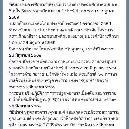
พิธีมอบทุนการศึกษาสำหรับนักเรียนระดับประถมศึกษาตอนปลาย
ที่สนใจเรียนทางสายวิทยาศาสตร์ ประจำปี ๒๕๖๙
1 กรกฎาคม
2569
วันต่อต้านยาเสพติดโลก ประจำปี ๒๕๖๙
1 กรกฎาคม 2569
รับรางวัลเสมา ป.ป.ส. ประเภทผลงานดีเด่น ระดับเงิน โครงการ
สถานศึกษาสีขาว ปลอดยาเสพติดและอบายมุข ประจำปีการศึกษา
๒๕๖๘
26 มิถุนายน 2569
กิจกรรม วันภาษาไทยแห่งชาติและวันสุนทรภู่ ประจำปี ๒๕๖๙
26 มิถุนายน 2569
กิจกรรมโครงการพัฒนาศักยภาพแกนนำเยาวชน ตำบลศรีสุนทร
สานพลัง ต้านภัยยาเสพติด ประจำปี ๒๕๖๙
26 มิถุนายน 2569
โครงการค่าย “เยาวชน…รักษ์พงไพร เฉลิมพระเกียรติ ๖๐ พรรษา
สมเด็จพระเทพรัตนราชสุดาฯ สยามบรมราชกุมารี” ประจำปี
๒๕๖๙
26 มิถุนายน 2569
การอบรมเชิงปฏิบัติการ “การปฐมพยาบาลเบื้องต้น และการช่วย
เหลือฟื้นคืนชีพพื้นฐาน (CPR)” ประจำปีงบประมาณ พ.ศ. ๒๕๖๙
25 มิถุนายน 2569
พิธีบำเพ็ญกุศลสวดพระพุทธมนต์ และสวดพระอภิธรรมถวายพระ
กุศลแด่ สมเด็จพระเจ้าลูกเธอ เจ้าฟ้าพัชรกิติยาภา นเรนทิราเทพย
วดี กรมหลวงราชสาริณีสิริพัชร มหาวัชรราชธิดา
22 มิถุนายน