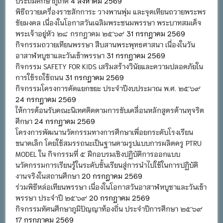
ประถมศึกษาภูเก็ต
4 สิงหาคม 2569
พิธีถวายเครื่องราชสักการะ วางพานพุ่ม และจุดเทียนถวายพระพร
ชัยมงคล เนื่องในโอกาสวันเฉลิมพระชนมพรรษา พระบาทสมเด็จ
พระเจ้าอยู่หัว ๒๘ กรกฎาคม ๒๕๖๙
31 กรกฎาคม 2569
กิจกรรมถวายเทียนพรรษา สืบสานพระพุทธศาสนา เนื่องในวัน
อาสาฬหบูชาและวันเข้าพรรษา
31 กรกฎาคม 2569
กิจกรรม SAFETY FOR KIDS เสริมสร้างวินัยและความปลอดภัยใน
การใช้รถใช้ถนน
31 กรกฎาคม 2569
กิจกรรมโครงการคัดแยกขยะ ประจำปีงบประมาณ พ.ศ. ๒๕๖๙
24 กรกฎาคม 2569
ให้การต้อนรับคณะนิเทศติดตามการขับเคลื่อนหลักสูตรต้านทุจริต
ศึกษา
24 กรกฎาคม 2569
โครงการพัฒนานวัตกรรมทางการศึกษาเพื่อยกระดับโรงเรียน
ขนาดเล็ก โดยใช้สมรรถนะเป็นฐานตามรูปแบบการผลิตครู PTRU
MODEL ใน กิจกรรมที่ ๕ ฝึกอบรมเชิงปฏิบัติการออกแบบ
นวัตกรรมการเรียนรู้ในระดับชั้นเรียนสู่การนำไปใช้ในการปฏิบัติ
งานจริงในสถานศึกษา
20 กรกฎาคม 2569
ร่วมพิธีหล่อเทียนพรรษา เนื่องในโอกาสวันอาสาฬหบูชาและวันเข้า
พรรษา ประจำปี ๒๕๖๙
20 กรกฎาคม 2569
กิจกรรมทัศนศึกษาภูมิปัญญาท้องถิ่น ประจำปีการศึกษา ๒๕๖๙
17 กรกฎาคม 2569