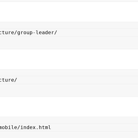
cture/group-leader/
cture/
mobile/index.html