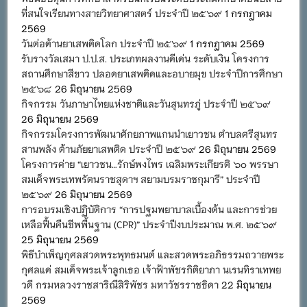
ที่สนใจเรียนทางสายวิทยาศาสตร์ ประจำปี ๒๕๖๙
1 กรกฎาคม
2569
วันต่อต้านยาเสพติดโลก ประจำปี ๒๕๖๙
1 กรกฎาคม 2569
รับรางวัลเสมา ป.ป.ส. ประเภทผลงานดีเด่น ระดับเงิน โครงการ
สถานศึกษาสีขาว ปลอดยาเสพติดและอบายมุข ประจำปีการศึกษา
๒๕๖๘
26 มิถุนายน 2569
กิจกรรม วันภาษาไทยแห่งชาติและวันสุนทรภู่ ประจำปี ๒๕๖๙
26 มิถุนายน 2569
กิจกรรมโครงการพัฒนาศักยภาพแกนนำเยาวชน ตำบลศรีสุนทร
สานพลัง ต้านภัยยาเสพติด ประจำปี ๒๕๖๙
26 มิถุนายน 2569
โครงการค่าย “เยาวชน…รักษ์พงไพร เฉลิมพระเกียรติ ๖๐ พรรษา
สมเด็จพระเทพรัตนราชสุดาฯ สยามบรมราชกุมารี” ประจำปี
๒๕๖๙
26 มิถุนายน 2569
การอบรมเชิงปฏิบัติการ “การปฐมพยาบาลเบื้องต้น และการช่วย
เหลือฟื้นคืนชีพพื้นฐาน (CPR)” ประจำปีงบประมาณ พ.ศ. ๒๕๖๙
25 มิถุนายน 2569
พิธีบำเพ็ญกุศลสวดพระพุทธมนต์ และสวดพระอภิธรรมถวายพระ
กุศลแด่ สมเด็จพระเจ้าลูกเธอ เจ้าฟ้าพัชรกิติยาภา นเรนทิราเทพย
วดี กรมหลวงราชสาริณีสิริพัชร มหาวัชรราชธิดา
22 มิถุนายน
2569