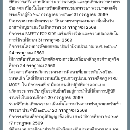
พิธีถวายเครื่องราชสักการะ วางพานพุ่ม และจุดเทียนถวายพระพร
ชัยมงคล เนื่องในโอกาสวันเฉลิมพระชนมพรรษา พระบาทสมเด็จ
พระเจ้าอยู่หัว ๒๘ กรกฎาคม ๒๕๖๙
31 กรกฎาคม 2569
กิจกรรมถวายเทียนพรรษา สืบสานพระพุทธศาสนา เนื่องในวัน
อาสาฬหบูชาและวันเข้าพรรษา
31 กรกฎาคม 2569
กิจกรรม SAFETY FOR KIDS เสริมสร้างวินัยและความปลอดภัยใน
การใช้รถใช้ถนน
31 กรกฎาคม 2569
กิจกรรมโครงการคัดแยกขยะ ประจำปีงบประมาณ พ.ศ. ๒๕๖๙
24 กรกฎาคม 2569
ให้การต้อนรับคณะนิเทศติดตามการขับเคลื่อนหลักสูตรต้านทุจริต
ศึกษา
24 กรกฎาคม 2569
โครงการพัฒนานวัตกรรมทางการศึกษาเพื่อยกระดับโรงเรียน
ขนาดเล็ก โดยใช้สมรรถนะเป็นฐานตามรูปแบบการผลิตครู PTRU
MODEL ใน กิจกรรมที่ ๕ ฝึกอบรมเชิงปฏิบัติการออกแบบ
นวัตกรรมการเรียนรู้ในระดับชั้นเรียนสู่การนำไปใช้ในการปฏิบัติ
งานจริงในสถานศึกษา
20 กรกฎาคม 2569
ร่วมพิธีหล่อเทียนพรรษา เนื่องในโอกาสวันอาสาฬหบูชาและวันเข้า
พรรษา ประจำปี ๒๕๖๙
20 กรกฎาคม 2569
กิจกรรมทัศนศึกษาภูมิปัญญาท้องถิ่น ประจำปีการศึกษา ๒๕๖๙
17 กรกฎาคม 2569
พิธีมอบทุนการศึกษาสำหรับนักเรียนระดับประถมศึกษาตอนปลาย