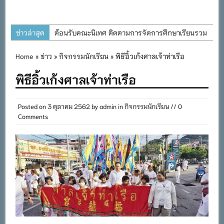
ข่าวล่าสุด
ต้อนรับคณะนิเทศ ติดตามการจัดการศึกษาเรียนรวม
ประจำปีการศึกษา ๒๕๖๙
Home
»
ข่าว
»
กิจกรรมนักเรียน
» พิธีอิ้วเก้งศาลเจ้าท่าเรือ
การอบรมการจัดทำแผนพัฒนาการจัดการศึกษาและ
พิธีอิ้วเก้งศาลเจ้าท่าเรือ
แผนปฏิบัติการประจำปีของโรงเรียนในสังกัด
สำนักงานเขตพื้นที่การศึกษาประถมศึกษาภูเก็ต
พิธีถวายเครื่องราชสักการะ วางพานพุ่ม และจุด
Posted on
3 ตุลาคม 2562
by
admin
in
กิจกรรมนักเรียน
// 0
Comments
เทียนถวายพระพรชัยมงคล เนื่องในโอกาสวันเฉลิม
พระชนมพรรษา พระบาทสมเด็จพระเจ้าอยู่หัว ๒๘
กรกฎาคม ๒๕๖๙
กิจกรรมถวายเทียนพรรษา สืบสานพระพุทธศาสนา
เนื่องในวันอาสาฬหบูชาและวันเข้าพรรษา
กิจกรรม SAFETY FOR KIDS เสริมสร้างวินัยและ
ความปลอดภัยในการใช้รถใช้ถนน