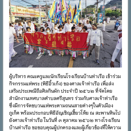
ผู้บริหาร คณะครูและนักเรียนโรงเรียนบ้านท่าเรือ เข้าร่วม
กิจกรรมแห่พระ (พิธีอิ้วเก้ง) ของศาลเจ้าท่าเรือ เพื่อส่ง
เสริมประเพณีถือศิลกินผัก ประจำปี ๒๕๖๒ ที่จัดโดย
สำนักงานเทศบาลตำบลศรีสุนทร ร่วมกับศาลเจ้าท่าเรือ
ซึ่งมีการจัดขบวนแห่พระตามถนนสายต่างๆในตัวเมือง
ภูเก็ต พร้อมประกอบพิธีอัญเชิญเฮี้ยวโห้ย ณ สะพานหินไป
ยังศาลเจ้าท่าเรือ ในวันที่ ๓ ตุลาคม ๒๕๖๒ ทางโรงเรียน
บ้านท่าเรือ ขอขอบคุณผู้ปกครองและผู้เกี่ยวข้องที่ให้ความ