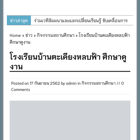
ข่าวล่าสุด
ร่วมเวทีสัมมนาและแลกเปลี่ยนเรียนรู้ ขับเคลื่อนการ
พัฒนาการศึกษาที่ยั่งยืน
Home
»
ข่าว
»
กิจกรรมสถานศึกษา
» โรงเรียนบ้านตะเคียงหลบฟ้า
โครงการอนุรักษ์พันธุกรรมพืชอันเนื่องมาจากพระ
ศึกษาดูงาน
ราชดำริ สมเด็จพระเทพรัตนราชสุดาฯ สยามบรม
โรงเรียนบ้านตะเคียงหลบฟ้า ศึกษาดู
ราชกุมารี
งาน
ต้อนรับคณะนิเทศ ติดตามการจัดการศึกษาเรียนรวม
ประจำปีการศึกษา ๒๕๖๙
Posted on
17 กันยายน 2562
by
admin
in
กิจกรรมสถานศึกษา
// 0
การอบรมการจัดทำแผนพัฒนาการจัดการศึกษาและ
Comments
แผนปฏิบัติการประจำปีของโรงเรียนในสังกัด
สำนักงานเขตพื้นที่การศึกษาประถมศึกษาภูเก็ต
พิธีถวายเครื่องราชสักการะ วางพานพุ่ม และจุด
เทียนถวายพระพรชัยมงคล เนื่องในโอกาสวันเฉลิม
พระชนมพรรษา พระบาทสมเด็จพระเจ้าอยู่หัว ๒๘
กรกฎาคม ๒๕๖๙