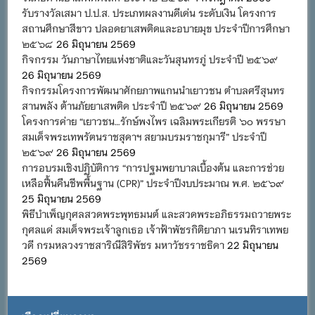
รับรางวัลเสมา ป.ป.ส. ประเภทผลงานดีเด่น ระดับเงิน โครงการ
สถานศึกษาสีขาว ปลอดยาเสพติดและอบายมุข ประจำปีการศึกษา
๒๕๖๘
26 มิถุนายน 2569
กิจกรรม วันภาษาไทยแห่งชาติและวันสุนทรภู่ ประจำปี ๒๕๖๙
26 มิถุนายน 2569
กิจกรรมโครงการพัฒนาศักยภาพแกนนำเยาวชน ตำบลศรีสุนทร
สานพลัง ต้านภัยยาเสพติด ประจำปี ๒๕๖๙
26 มิถุนายน 2569
โครงการค่าย “เยาวชน…รักษ์พงไพร เฉลิมพระเกียรติ ๖๐ พรรษา
สมเด็จพระเทพรัตนราชสุดาฯ สยามบรมราชกุมารี” ประจำปี
๒๕๖๙
26 มิถุนายน 2569
การอบรมเชิงปฏิบัติการ “การปฐมพยาบาลเบื้องต้น และการช่วย
เหลือฟื้นคืนชีพพื้นฐาน (CPR)” ประจำปีงบประมาณ พ.ศ. ๒๕๖๙
25 มิถุนายน 2569
พิธีบำเพ็ญกุศลสวดพระพุทธมนต์ และสวดพระอภิธรรมถวายพระ
กุศลแด่ สมเด็จพระเจ้าลูกเธอ เจ้าฟ้าพัชรกิติยาภา นเรนทิราเทพย
วดี กรมหลวงราชสาริณีสิริพัชร มหาวัชรราชธิดา
22 มิถุนายน
2569