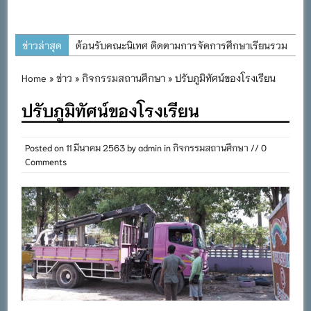
ข่าวล่าสุด
ต้อนรับคณะนิเทศ ติดตามการจัดการศึกษาเรียนรวม
ประจำปีการศึกษา ๒๕๖๙
Home
»
ข่าว
»
กิจกรรมสถานศึกษา
» ปรับภูมิทัศน์ของโรงเรียน
การอบรมการจัดทำแผนพัฒนาการจัดการศึกษาและ
ปรับภูมิทัศน์ของโรงเรียน
แผนปฏิบัติการประจำปีของโรงเรียนในสังกัด
สำนักงานเขตพื้นที่การศึกษาประถมศึกษาภูเก็ต
พิธีถวายเครื่องราชสักการะ วางพานพุ่ม และจุด
Posted on
11 มีนาคม 2563
by
admin
in
กิจกรรมสถานศึกษา
// 0
Comments
เทียนถวายพระพรชัยมงคล เนื่องในโอกาสวันเฉลิม
พระชนมพรรษา พระบาทสมเด็จพระเจ้าอยู่หัว ๒๘
กรกฎาคม ๒๕๖๙
กิจกรรมถวายเทียนพรรษา สืบสานพระพุทธศาสนา
เนื่องในวันอาสาฬหบูชาและวันเข้าพรรษา
กิจกรรม SAFETY FOR KIDS เสริมสร้างวินัยและ
ความปลอดภัยในการใช้รถใช้ถนน