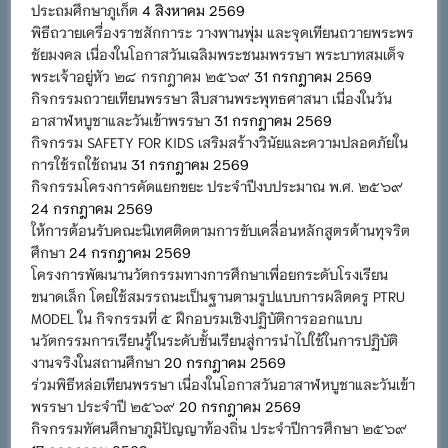
ประถมศึกษาภูเก็ต
4 สิงหาคม 2569
พิธีถวายเครื่องราชสักการะ วางพานพุ่ม และจุดเทียนถวายพระพร
ชัยมงคล เนื่องในโอกาสวันเฉลิมพระชนมพรรษา พระบาทสมเด็จ
พระเจ้าอยู่หัว ๒๘ กรกฎาคม ๒๕๖๙
31 กรกฎาคม 2569
กิจกรรมถวายเทียนพรรษา สืบสานพระพุทธศาสนา เนื่องในวัน
อาสาฬหบูชาและวันเข้าพรรษา
31 กรกฎาคม 2569
กิจกรรม SAFETY FOR KIDS เสริมสร้างวินัยและความปลอดภัยใน
การใช้รถใช้ถนน
31 กรกฎาคม 2569
กิจกรรมโครงการคัดแยกขยะ ประจำปีงบประมาณ พ.ศ. ๒๕๖๙
24 กรกฎาคม 2569
ให้การต้อนรับคณะนิเทศติดตามการขับเคลื่อนหลักสูตรต้านทุจริต
ศึกษา
24 กรกฎาคม 2569
โครงการพัฒนานวัตกรรมทางการศึกษาเพื่อยกระดับโรงเรียน
ขนาดเล็ก โดยใช้สมรรถนะเป็นฐานตามรูปแบบการผลิตครู PTRU
MODEL ใน กิจกรรมที่ ๕ ฝึกอบรมเชิงปฏิบัติการออกแบบ
นวัตกรรมการเรียนรู้ในระดับชั้นเรียนสู่การนำไปใช้ในการปฏิบัติ
งานจริงในสถานศึกษา
20 กรกฎาคม 2569
ร่วมพิธีหล่อเทียนพรรษา เนื่องในโอกาสวันอาสาฬหบูชาและวันเข้า
พรรษา ประจำปี ๒๕๖๙
20 กรกฎาคม 2569
กิจกรรมทัศนศึกษาภูมิปัญญาท้องถิ่น ประจำปีการศึกษา ๒๕๖๙