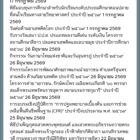
17 กรกฎาคม 2569
พิธีมอบทุนการศึกษาสำหรับนักเรียนระดับประถมศึกษาตอนปลาย
ที่สนใจเรียนทางสายวิทยาศาสตร์ ประจำปี ๒๕๖๙
1 กรกฎาคม
2569
วันต่อต้านยาเสพติดโลก ประจำปี ๒๕๖๙
1 กรกฎาคม 2569
รับรางวัลเสมา ป.ป.ส. ประเภทผลงานดีเด่น ระดับเงิน โครงการ
สถานศึกษาสีขาว ปลอดยาเสพติดและอบายมุข ประจำปีการศึกษา
๒๕๖๘
26 มิถุนายน 2569
กิจกรรม วันภาษาไทยแห่งชาติและวันสุนทรภู่ ประจำปี ๒๕๖๙
26 มิถุนายน 2569
กิจกรรมโครงการพัฒนาศักยภาพแกนนำเยาวชน ตำบลศรีสุนทร
สานพลัง ต้านภัยยาเสพติด ประจำปี ๒๕๖๙
26 มิถุนายน 2569
โครงการค่าย “เยาวชน…รักษ์พงไพร เฉลิมพระเกียรติ ๖๐ พรรษา
สมเด็จพระเทพรัตนราชสุดาฯ สยามบรมราชกุมารี” ประจำปี
๒๕๖๙
26 มิถุนายน 2569
การอบรมเชิงปฏิบัติการ “การปฐมพยาบาลเบื้องต้น และการช่วย
เหลือฟื้นคืนชีพพื้นฐาน (CPR)” ประจำปีงบประมาณ พ.ศ. ๒๕๖๙
25 มิถุนายน 2569
พิธีบำเพ็ญกุศลสวดพระพุทธมนต์ และสวดพระอภิธรรมถวายพระ
กุศลแด่ สมเด็จพระเจ้าลูกเธอ เจ้าฟ้าพัชรกิติยาภา นเรนทิราเทพย
วดี กรมหลวงราชสาริณีสิริพัชร มหาวัชรราชธิดา
22 มิถุนายน