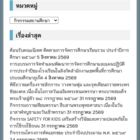
หมวดหมู่
หมวด
หมู่
เรื่องล่าสุด
ต้อนรับคณะนิเทศ ติดตามการจัดการศึกษาเรียนรวม ประจำปีการ
ศึกษา ๒๕๖๙
5 สิงหาคม 2569
การอบรมการจัดทำแผนพัฒนาการจัดการศึกษาและแผนปฏิบัติ
การประจำปีของโรงเรียนในสังกัดสำนักงานเขตพื้นที่การศึกษา
ประถมศึกษาภูเก็ต
4 สิงหาคม 2569
พิธีถวายเครื่องราชสักการะ วางพานพุ่ม และจุดเทียนถวายพระพร
ชัยมงคล เนื่องในโอกาสวันเฉลิมพระชนมพรรษา พระบาทสมเด็จ
พระเจ้าอยู่หัว ๒๘ กรกฎาคม ๒๕๖๙
31 กรกฎาคม 2569
กิจกรรมถวายเทียนพรรษา สืบสานพระพุทธศาสนา เนื่องในวัน
อาสาฬหบูชาและวันเข้าพรรษา
31 กรกฎาคม 2569
กิจกรรม SAFETY FOR KIDS เสริมสร้างวินัยและความปลอดภัยใน
การใช้รถใช้ถนน
31 กรกฎาคม 2569
กิจกรรมโครงการคัดแยกขยะ ประจำปีงบประมาณ พ.ศ. ๒๕๖๙
24 กรกฎาคม 2569