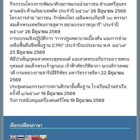
กิจกรรมโครงการพัฒนาศักยภาพแกนนำเยาวชน ตำบลศรีสุนทร
สานพลัง ต้านภัยยาเสพติด ประจำปี ๒๕๖๙
26 มิถุนายน 2569
โครงการค่าย “เยาวชน…รักษ์พงไพร เฉลิมพระเกียรติ ๖๐ พรรษา
สมเด็จพระเทพรัตนราชสุดาฯ สยามบรมราชกุมารี” ประจำปี
๒๕๖๙
26 มิถุนายน 2569
การอบรมเชิงปฏิบัติการ “การปฐมพยาบาลเบื้องต้น และการช่วย
เหลือฟื้นคืนชีพพื้นฐาน (CPR)” ประจำปีงบประมาณ พ.ศ. ๒๕๖๙
25 มิถุนายน 2569
พิธีบำเพ็ญกุศลสวดพระพุทธมนต์ และสวดพระอภิธรรมถวายพระ
กุศลแด่ สมเด็จพระเจ้าลูกเธอ เจ้าฟ้าพัชรกิติยาภา นเรนทิราเทพย
วดี กรมหลวงราชสาริณีสิริพัชร มหาวัชรราชธิดา
22 มิถุนายน
2569
ประชุมคณะกรรมการสถานศึกษาขั้นพื้นฐาน โรงเรียนบ้านท่าเรือ
ครั้งที่ ๑/๒๕๖๙
19 มิถุนายน 2569
รับการสนับสนุนเครื่องดนตรีไทย
19 มิถุนายน 2569
เลือกเปลี่ยนภาษา