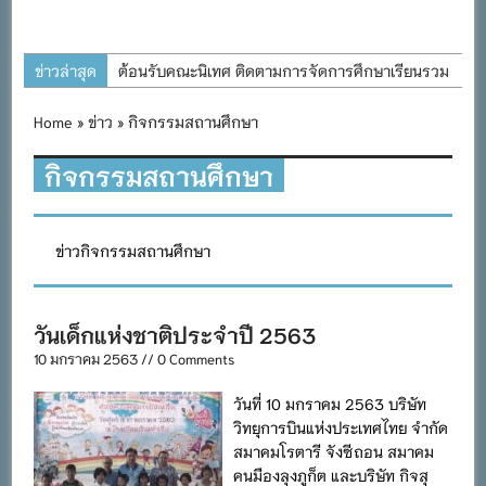
ข่าวล่าสุด
ต้อนรับคณะนิเทศ ติดตามการจัดการศึกษาเรียนรวม
ประจำปีการศึกษา ๒๕๖๙
Home
»
ข่าว
» กิจกรรมสถานศึกษา
การอบรมการจัดทำแผนพัฒนาการจัดการศึกษาและ
แผนปฏิบัติการประจำปีของโรงเรียนในสังกัด
กิจกรรมสถานศึกษา
สำนักงานเขตพื้นที่การศึกษาประถมศึกษาภูเก็ต
พิธีถวายเครื่องราชสักการะ วางพานพุ่ม และจุด
ข่าวกิจกรรมสถานศึกษา
เทียนถวายพระพรชัยมงคล เนื่องในโอกาสวันเฉลิม
พระชนมพรรษา พระบาทสมเด็จพระเจ้าอยู่หัว ๒๘
กรกฎาคม ๒๕๖๙
วันเด็กแห่งชาติประจำปี 2563
กิจกรรมถวายเทียนพรรษา สืบสานพระพุทธศาสนา
10 มกราคม 2563 // 0 Comments
เนื่องในวันอาสาฬหบูชาและวันเข้าพรรษา
วันที่ 10 มกราคม 2563 บริษัท
กิจกรรม SAFETY FOR KIDS เสริมสร้างวินัยและ
วิทยุการบินแห่งประเทศไทย จำกัด
ความปลอดภัยในการใช้รถใช้ถนน
สมาคมโรตารี จังซีถอน สมาคม
คนมืองลุงภูก็ต และบริษัท กิจสุ