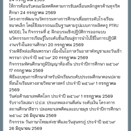
ให้การต้อนรับคณะนิเทศติดตามการขับเคลื่อนหลักสูตรต้านทุจริต
ศึกษา
24 กรกฎาคม 2569
โครงการพัฒนานวัตกรรมทางการศึกษาเพื่อยกระดับโรงเรียน
ขนาดเล็ก โดยใช้สมรรถนะเป็นฐานตามรูปแบบการผลิตครู PTRU
MODEL ใน กิจกรรมที่ ๕ ฝึกอบรมเชิงปฏิบัติการออกแบบ
นวัตกรรมการเรียนรู้ในระดับชั้นเรียนสู่การนำไปใช้ในการปฏิบัติ
งานจริงในสถานศึกษา
20 กรกฎาคม 2569
ร่วมพิธีหล่อเทียนพรรษา เนื่องในโอกาสวันอาสาฬหบูชาและวันเข้า
พรรษา ประจำปี ๒๕๖๙
20 กรกฎาคม 2569
กิจกรรมทัศนศึกษาภูมิปัญญาท้องถิ่น ประจำปีการศึกษา ๒๕๖๙
17 กรกฎาคม 2569
พิธีมอบทุนการศึกษาสำหรับนักเรียนระดับประถมศึกษาตอนปลาย
ที่สนใจเรียนทางสายวิทยาศาสตร์ ประจำปี ๒๕๖๙
1 กรกฎาคม
2569
วันต่อต้านยาเสพติดโลก ประจำปี ๒๕๖๙
1 กรกฎาคม 2569
รับรางวัลเสมา ป.ป.ส. ประเภทผลงานดีเด่น ระดับเงิน โครงการ
สถานศึกษาสีขาว ปลอดยาเสพติดและอบายมุข ประจำปีการศึกษา
๒๕๖๘
26 มิถุนายน 2569
กิจกรรม วันภาษาไทยแห่งชาติและวันสุนทรภู่ ประจำปี ๒๕๖๙
26 มิถุนายน 2569